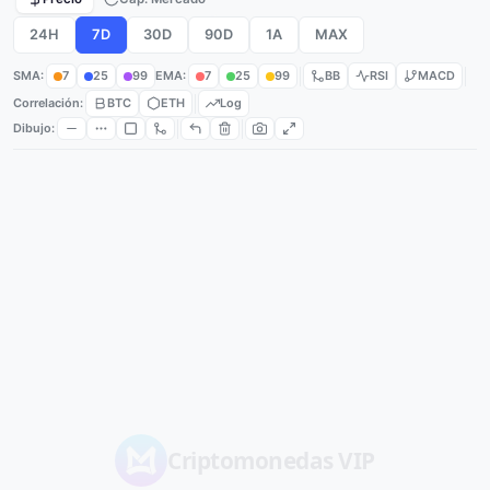
24H
7D
30D
90D
1A
MAX
SMA:
7
25
99
EMA:
7
25
99
BB
RSI
MACD
Correlación:
BTC
ETH
Log
Dibujo:
Criptomonedas
VIP