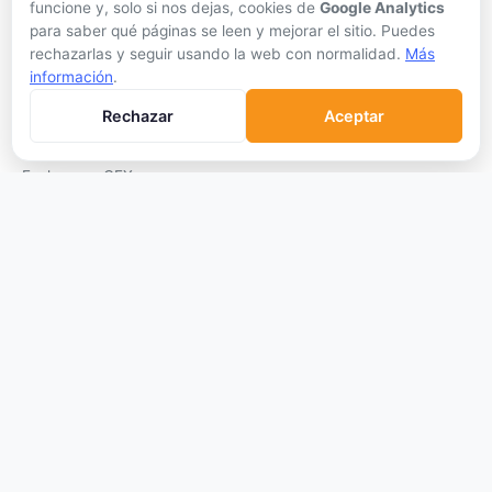
funcione y, solo si nos dejas, cookies de
Google Analytics
Conversor
para saber qué páginas se leen y mejorar el sitio. Puedes
rechazarlas y seguir usando la web con normalidad.
Más
Crypto Scanner
información
.
PLATAFORMAS
Rechazar
Aceptar
Exchanges
Exchanges CEX
Exchanges DEX
Comparar Comisiones
Blockchains
Hardware Wallets
Software Wallets
Mejor Wallet
Gastar Criptomonedas
APRENDER
Qué son las Criptos