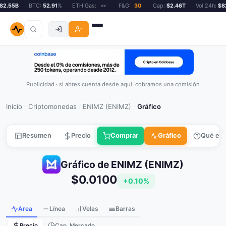
2.55B
BTC:
52.91
%
ETH Gas:
--
F&G:
30
Cap:
$2.46T
Vol 24h:
$82
Publicidad · si abres cuenta desde aquí, cobramos una comisión
Inicio
Criptomonedas
ENIMZ (ENIMZ)
Gráfico
/
/
/
Resumen
Precio
Comprar
Gráfico
Qué es
Gráfico de ENIMZ (ENIMZ)
$0.0100
+0.10%
Area
Línea
Velas
Barras
Precio
Cap. Mercado