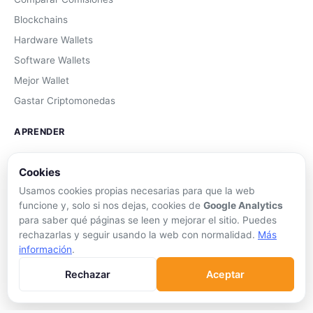
Blockchains
Hardware Wallets
Software Wallets
Mejor Wallet
Gastar Criptomonedas
APRENDER
Qué son las Criptos
Cookies
Cómo Comprar
Usamos cookies propias necesarias para que la web
Staking
funcione y, solo si nos dejas, cookies de
Google Analytics
DeFi
para saber qué páginas se leen y mejorar el sitio. Puedes
rechazarlas y seguir usando la web con normalidad.
Más
Trading
información
.
Glosario
Rechazar
Aceptar
EMPRESA