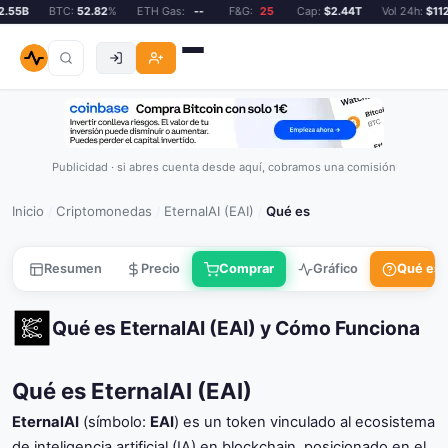
55B
BTC:
52.82
%
ETH Gas:
--
F&G:
25
Cap:
$2.44T
Vol 24h:
$112.5
Publicidad · si abres cuenta desde aquí, cobramos una comisión
Inicio
Criptomonedas
EternalAI (EAI)
Qué es
/
/
/
Resumen
Precio
Comprar
Gráfico
Qué es
Qué es EternalAI (EAI) y Cómo Funciona
Qué es EternalAI (EAI)
EternalAI
(símbolo:
EAI
) es un token vinculado al ecosistema
de inteligencia artificial (IA) en blockchain, posicionado en el