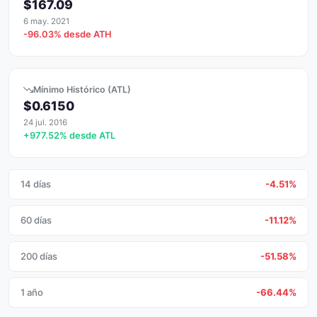
$167.09
6 may. 2021
-96.03% desde ATH
Mínimo Histórico (ATL)
$0.6150
24 jul. 2016
+977.52% desde ATL
14 días
-4.51%
60 días
-11.12%
200 días
-51.58%
1 año
-66.44%