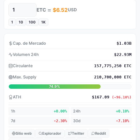
=
ETC
$6.52
USD
Cantidad
1
10
100
1K
Cap. de Mercado
$1.03B
Volumen 24h
$22.93M
Circulante
157,775,250 ETC
Max. Supply
210,700,000 ETC
74.9%
ATH
$167.09
(-96.10%)
1h
+0.00%
24h
+0.10%
7d
-2.30%
30d
-7.10%
Sitio web
Explorador
Twitter
Reddit