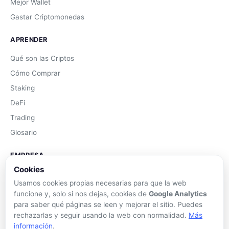
Mejor Wallet
Gastar Criptomonedas
APRENDER
Qué son las Criptos
Cómo Comprar
Staking
DeFi
Trading
Glosario
EMPRESA
Cookies
Sobre Nosotros
Usamos cookies propias necesarias para que la web
Cómo nos financiamos
funcione y, solo si nos dejas, cookies de
Google Analytics
Aviso Legal
para saber qué páginas se leen y mejorar el sitio. Puedes
rechazarlas y seguir usando la web con normalidad.
Más
Privacidad
información
.