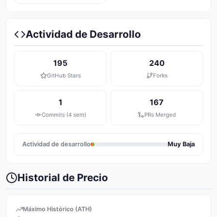
Actividad de Desarrollo
195
240
GitHub Stars
Forks
1
167
Commits (4 sem)
PRs Merged
Actividad de desarrollo
Muy Baja
Historial de Precio
Máximo Histórico (ATH)