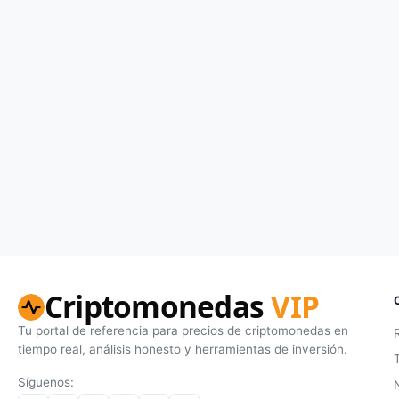
Criptomonedas
VIP
Tu portal de referencia para precios de criptomonedas en
tiempo real, análisis honesto y herramientas de inversión.
Síguenos: