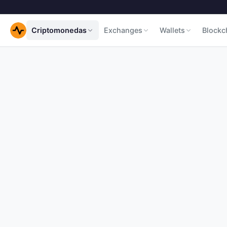
Criptomonedas
Exchanges
Wallets
Blockc