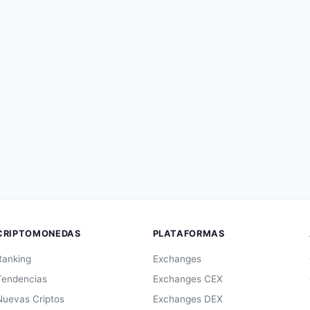
CRIPTOMONEDAS
PLATAFORMAS
Ranking
Exchanges
Tendencias
Exchanges CEX
Nuevas Criptos
Exchanges DEX