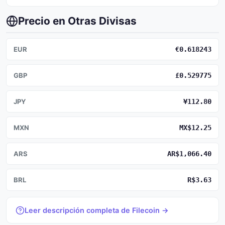
Precio en Otras Divisas
EUR
€0.618243
GBP
£0.529775
JPY
¥112.80
MXN
MX$12.25
ARS
AR$1,066.40
BRL
R$3.63
Leer descripción completa de Filecoin →