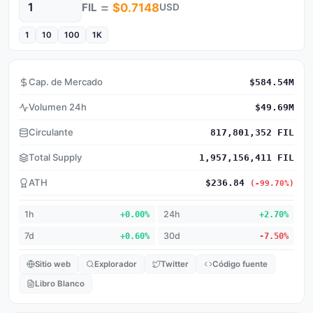
=
FIL
$0.7148
USD
Cantidad
1
10
100
1K
Cap. de Mercado
$584.54M
Volumen 24h
$49.69M
Circulante
817,801,352 FIL
Total Supply
1,957,156,411 FIL
ATH
$236.84
(-99.70%)
1h
+0.00%
24h
+2.70%
7d
+0.60%
30d
-7.50%
Sitio web
Explorador
Twitter
Código fuente
Libro Blanco