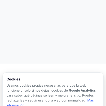
Criptomonedas
VIP
Cookies
Tu portal de referencia para precios de criptomonedas en
Usamos cookies propias necesarias para que la web
tiempo real, análisis honesto y herramientas de inversión.
funcione y, solo si nos dejas, cookies de
Google Analytics
para saber qué páginas se leen y mejorar el sitio. Puedes
Síguenos:
rechazarlas y seguir usando la web con normalidad.
Más
información
.