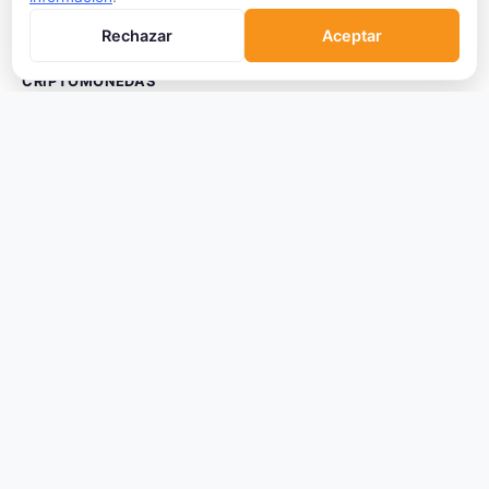
Rechazar
Aceptar
Sin publicidad personalizada
CRIPTOMONEDAS
Ranking
Tendencias
Nuevas Criptos
Altcoin Season
Comparar
Conversor
Crypto Scanner
PLATAFORMAS
Exchanges
Exchanges CEX
Exchanges DEX