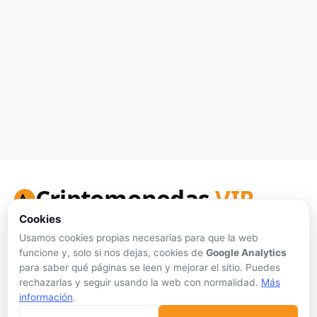
Criptomonedas
VIP
Cookies
Tu portal de referencia para precios de criptomonedas en
tiempo real, análisis honesto y herramientas de inversión.
Usamos cookies propias necesarias para que la web
funcione y, solo si nos dejas, cookies de
Google Analytics
Síguenos:
para saber qué páginas se leen y mejorar el sitio. Puedes
rechazarlas y seguir usando la web con normalidad.
Más
información
.
Sin publicidad personalizada