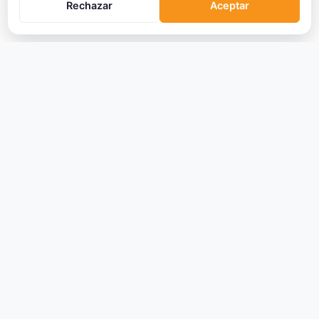
Rechazar
Aceptar
CRIPTOMONEDAS
Ranking
Tendencias
Nuevas Criptos
Altcoin Season
Comparar
Conversor
Crypto Scanner
PLATAFORMAS
Exchanges
Exchanges CEX
Exchanges DEX
Comparar Comisiones
Blockchains