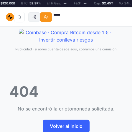
$120.00B
BTC:
52.97
%
ETH Gas:
--
F&G:
--
Cap:
$2.45T
Vol 24h:
Publicidad · si abres cuenta desde aquí, cobramos una comisión
404
No se encontró la criptomoneda solicitada.
Volver al inicio