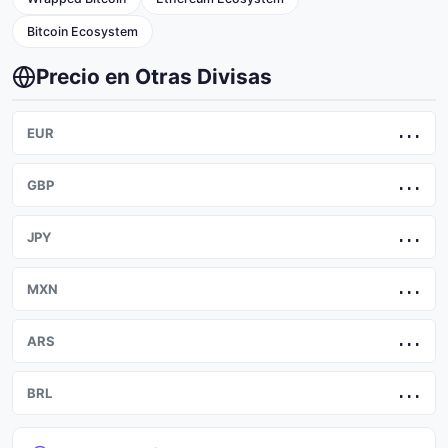
Bitcoin Ecosystem
Precio en Otras Divisas
EUR
...
GBP
...
JPY
...
MXN
...
ARS
...
BRL
...