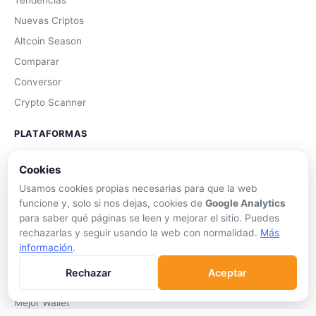
Tendencias
Nuevas Criptos
Altcoin Season
Comparar
Conversor
Crypto Scanner
PLATAFORMAS
Exchanges
Cookies
Exchanges CEX
Usamos cookies propias necesarias para que la web
Exchanges DEX
funcione y, solo si nos dejas, cookies de
Google Analytics
para saber qué páginas se leen y mejorar el sitio. Puedes
Comparar Comisiones
rechazarlas y seguir usando la web con normalidad.
Más
Blockchains
información
.
Hardware Wallets
Rechazar
Aceptar
Software Wallets
Mejor Wallet