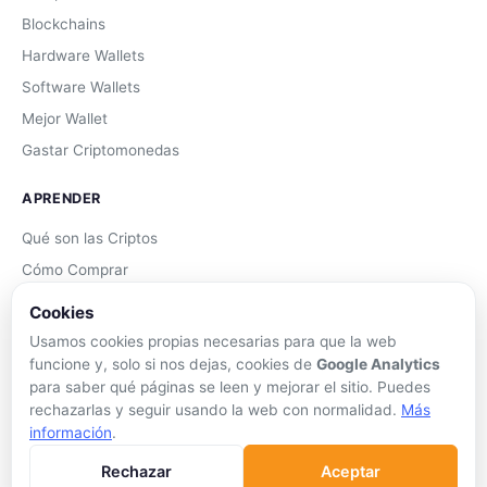
Blockchains
Hardware Wallets
Software Wallets
Mejor Wallet
Gastar Criptomonedas
APRENDER
Qué son las Criptos
Cómo Comprar
Staking
Cookies
DeFi
Usamos cookies propias necesarias para que la web
Trading
funcione y, solo si nos dejas, cookies de
Google Analytics
para saber qué páginas se leen y mejorar el sitio. Puedes
Glosario
rechazarlas y seguir usando la web con normalidad.
Más
información
.
EMPRESA
Rechazar
Aceptar
Sobre Nosotros