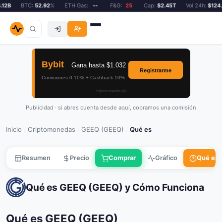
2B
BTC:
52.92
%
ETH Gas:
--
F&G:
25
Cap:
$2.45T
Vol 24h:
$124.12
Publicidad · si abres cuenta desde aquí, cobramos una comisión
Inicio
Criptomonedas
GEEQ (GEEQ)
Qué es
/
/
/
Resumen
Precio
Comprar
Gráfico
Qué es
Qué es GEEQ (GEEQ) y Cómo Funciona
Qué es GEEQ (GEEQ)