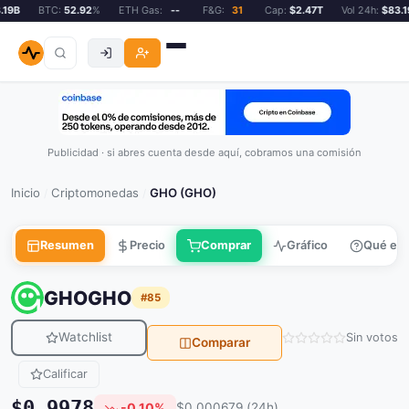
9B
BTC:
52.92
%
ETH Gas:
--
F&G:
31
Cap:
$2.47T
Vol 24h:
$83.19B
Publicidad · si abres cuenta desde aquí, cobramos una comisión
Inicio
Criptomonedas
GHO (GHO)
/
/
Resumen
Precio
Comprar
Gráfico
Qué es
GHO
GHO
#85
Watchlist
Sin votos
Comparar
Calificar
$0.9978
-0.10%
$0.000679 (24h)