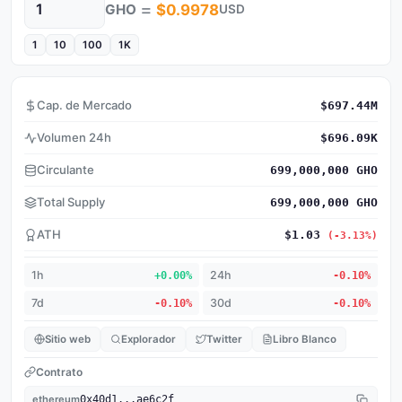
=
GHO
$0.9978
USD
Cantidad
1
10
100
1K
Cap. de Mercado
$697.44M
Volumen 24h
$696.09K
Circulante
699,000,000 GHO
Total Supply
699,000,000 GHO
ATH
$1.03
(-3.13%)
1h
+0.00%
24h
-0.10%
7d
-0.10%
30d
-0.10%
Sitio web
Explorador
Twitter
Libro Blanco
Contrato
ethereum
0x40d1...ae6c2f