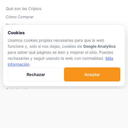
Qué son las Criptos
Cómo Comprar
Staking
Cookies
DeFi
Usamos cookies propias necesarias para que la web
Trading
funcione y, solo si nos dejas, cookies de
Google Analytics
Glosario
para saber qué páginas se leen y mejorar el sitio. Puedes
rechazarlas y seguir usando la web con normalidad.
Más
EMPRESA
información
.
Sobre Nosotros
Rechazar
Aceptar
Cómo nos financiamos
Aviso Legal
Privacidad
Cookies
Términos de Uso