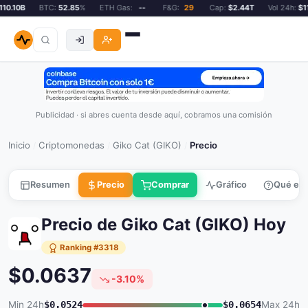
0.10B
BTC:
52.85
%
ETH Gas:
--
F&G:
29
Cap:
$2.44T
Vol 24h:
$110
Publicidad · si abres cuenta desde aquí, cobramos una comisión
Inicio
Criptomonedas
Giko Cat (GIKO)
Precio
/
/
/
Resumen
Precio
Comprar
Gráfico
Qué es
Precio de Giko Cat (GIKO) Hoy
Ranking #3318
$0.0637
-3.10%
Min 24h
$0.0524
$0.0654
Max 24h