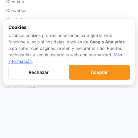
Comparar
Conversor
Crypto Scanner
Cookies
PLATAFORMAS
Usamos cookies propias necesarias para que la web
funcione y, solo si nos dejas, cookies de
Google Analytics
Exchanges
para saber qué páginas se leen y mejorar el sitio. Puedes
Exchanges CEX
rechazarlas y seguir usando la web con normalidad.
Más
información
.
Exchanges DEX
Comparar Comisiones
Rechazar
Aceptar
Blockchains
Hardware Wallets
Software Wallets
Mejor Wallet
Gastar Criptomonedas
APRENDER