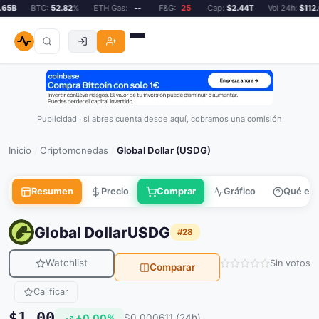
5B
BTC:
52.82
%
ETH Gas:
--
F&G:
25
Cap:
$2.44T
Vol 24h:
$112.6
Publicidad · si abres cuenta desde aquí, cobramos una comisión
Inicio
Criptomonedas
Global Dollar (USDG)
/
/
Resumen
Precio
Comprar
Gráfico
Qué es
Global Dollar
USDG
#28
Watchlist
Sin votos
Comparar
Calificar
$1.00
+0.00%
$0.000611 (24h)