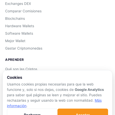
Exchanges DEX
Comparar Comisiones
Blockchains
Hardware Wallets
Software Wallets
Mejor Wallet
Gastar Criptomonedas
APRENDER
Qué son las Criptos
Cómo Comprar
Cookies
Staking
Usamos cookies propias necesarias para que la web
funcione y, solo si nos dejas, cookies de
Google Analytics
DeFi
para saber qué páginas se leen y mejorar el sitio. Puedes
Trading
rechazarlas y seguir usando la web con normalidad.
Más
información
.
Glosario
Rechazar
Aceptar