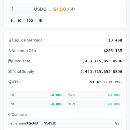
=
USDG
$1.00
USD
Cantidad
1
10
100
1K
Cap. de Mercado
$3.46B
Volumen 24h
$285.13M
Circulante
3,463,715,853 USDG
Total Supply
3,463,715,853 USDG
ATH
$1.65
(-39.39%)
1h
+0.00%
24h
+0.00%
7d
+0.00%
30d
+0.00%
Contrato
ethereum
0xe343...95491D