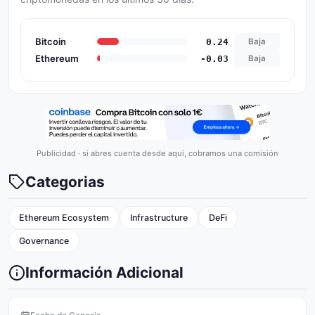
Bitcoin
0.24
Baja
Ethereum
-0.03
Baja
Publicidad · si abres cuenta desde aquí, cobramos una comisión
Categorias
Ethereum Ecosystem
Infrastructure
DeFi
Governance
Información Adicional