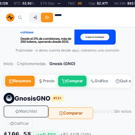
12B
BTC:
52.92
%
ETH Gas:
--
F&G:
30
Cap:
$2.47T
Vol 24h:
$83.12
Publicidad · si abres cuenta desde aquí, cobramos una comisión
Inicio
Criptomonedas
Gnosis (GNO)
/
/
Resumen
Precio
Comprar
Gráfico
Qué es
Gnosis
GNO
#131
Watchlist
Sin votos
Comparar
Calificar
$106.58
+0.40%
+$0.4418 (24h)