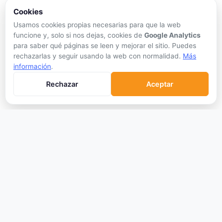
APRENDER
Cookies
Qué son las Criptos
Usamos cookies propias necesarias para que la web
funcione y, solo si nos dejas, cookies de
Google Analytics
Cómo Comprar
para saber qué páginas se leen y mejorar el sitio. Puedes
Staking
rechazarlas y seguir usando la web con normalidad.
Más
DeFi
información
.
Trading
Rechazar
Aceptar
Glosario
EMPRESA
Sobre Nosotros
Cómo nos financiamos
Aviso Legal
Privacidad
Cookies
Términos de Uso