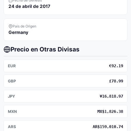
Fecha de Genesis
24 de abril de 2017
Pais de Origen
Germany
Precio en Otras Divisas
EUR
€92.19
GBP
£78.99
JPY
¥16,818.97
MXN
MX$1,826.38
ARS
AR$159,010.74