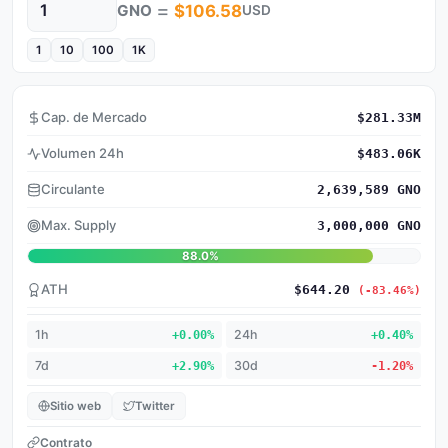
=
GNO
$106.58
USD
Cantidad
1
10
100
1K
Cap. de Mercado
$281.33M
Volumen 24h
$483.06K
Circulante
2,639,589 GNO
Max. Supply
3,000,000 GNO
88.0%
ATH
$644.20
(-83.46%)
1h
+0.00%
24h
+0.40%
7d
+2.90%
30d
-1.20%
Sitio web
Twitter
Contrato