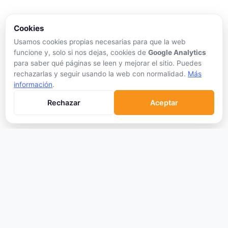
APRENDER
Cookies
Qué son las Criptos
Usamos cookies propias necesarias para que la web
Cómo Comprar
funcione y, solo si nos dejas, cookies de
Google Analytics
para saber qué páginas se leen y mejorar el sitio. Puedes
Staking
rechazarlas y seguir usando la web con normalidad.
Más
DeFi
información
.
Trading
Rechazar
Aceptar
Glosario
EMPRESA
Sobre Nosotros
Cómo nos financiamos
Aviso Legal
Privacidad
Cookies
Términos de Uso