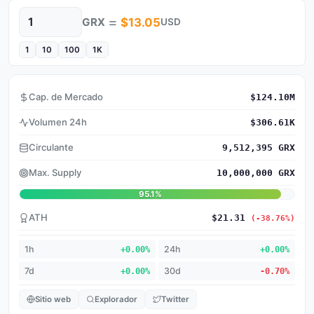
=
GRX
$13.05
USD
Cantidad
1
10
100
1K
Cap. de Mercado
$124.10M
Volumen 24h
$306.61K
Circulante
9,512,395 GRX
Max. Supply
10,000,000 GRX
95.1%
ATH
$21.31
(-38.76%)
1h
+0.00%
24h
+0.00%
7d
+0.00%
30d
-0.70%
Sitio web
Explorador
Twitter