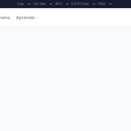
Cap:
--
|
Vol 24h:
--
|
BTC:
--
%
|
ETH Gas:
--
|
F&G:
--
hains
Aprender