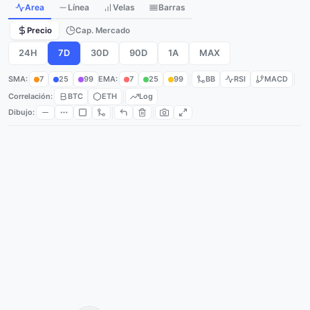
Area
Línea
Velas
Barras
Precio
Cap. Mercado
24H
7D
30D
90D
1A
MAX
SMA:
7
25
99
EMA:
7
25
99
BB
RSI
MACD
Correlación:
BTC
ETH
Log
Dibujo: