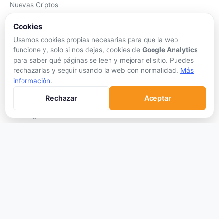
Nuevas Criptos
Altcoin Season
Cookies
Comparar
Usamos cookies propias necesarias para que la web
Conversor
funcione y, solo si nos dejas, cookies de
Google Analytics
para saber qué páginas se leen y mejorar el sitio. Puedes
Crypto Scanner
rechazarlas y seguir usando la web con normalidad.
Más
información
.
PLATAFORMAS
Rechazar
Aceptar
Exchanges
Exchanges CEX
Exchanges DEX
Comparar Comisiones
Blockchains
Hardware Wallets
Software Wallets
Mejor Wallet
Gastar Criptomonedas