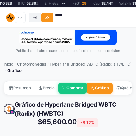
0.32B
BTC:
52.86
%
ETH Gas:
--
F&G:
29
Cap:
$2.44T
Vol 24h:
$11
Publicidad · si abres cuenta desde aquí, cobramos una comisión
Inicio
Criptomonedas
Hyperlane Bridged WBTC (Radix) (HWBTC)
/
/
Gráfico
/
Resumen
Precio
Comprar
Gráfico
Qué es
Gráfico de Hyperlane Bridged WBTC
(Radix) (HWBTC)
$65,600.00
-8.12%