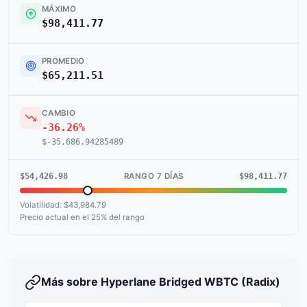
MÁXIMO
$98,411.77
PROMEDIO
$65,211.51
CAMBIO
-36.26%
$-35,686.94285489
$54,426.98
$98,411.77
RANGO 7 DÍAS
Volatilidad: $43,984.79
Precio actual en el 25% del rango
Más sobre Hyperlane Bridged WBTC (Radix)