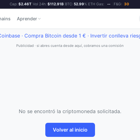
Cap:
$2.46T
|
Vol 24h:
$112.91B
|
BTC:
52.99
%
|
ETH Gas:
--
|
F&G:
30
hains
Aprender
Publicidad · si abres cuenta desde aquí, cobramos una comisión
No se encontró la criptomoneda solicitada.
Volver al inicio