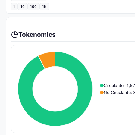
1
10
100
1K
Tokenomics
Circulante: 4,
No Circulante: 