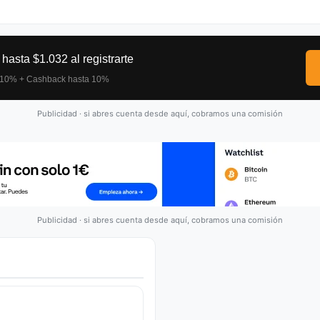
Publicidad · si abres cuenta desde aquí, cobramos una comisión
Publicidad · si abres cuenta desde aquí, cobramos una comisión