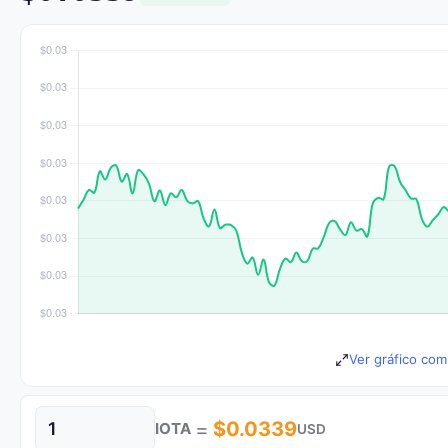
Ver gráfico com
=
$0.0339
IOTA
USD
Cantidad