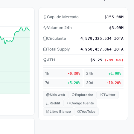
Cap. de Mercado
$155.08M
Volumen 24h
$3.99M
Circulante
4,579,325,534 IOTA
Total Supply
4,950,437,864 IOTA
ATH
$5.25
(-99.36%)
1h
-0.30%
24h
+1.90%
7d
+5.20%
30d
-10.20%
Sitio web
Explorador
Twitter
Reddit
Código fuente
Libro Blanco
YouTube