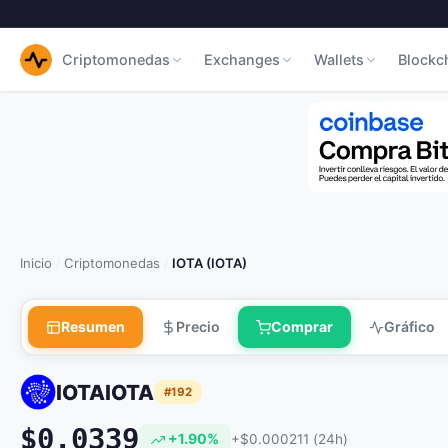
Criptomonedas
Exchanges
Wallets
Blockc
Inicio
Criptomonedas
IOTA (IOTA)
/
/
Resumen
Precio
Comprar
Gráfico
IOTA
IOTA
#192
$0.0339
+1.90%
+$0.000211 (24h)