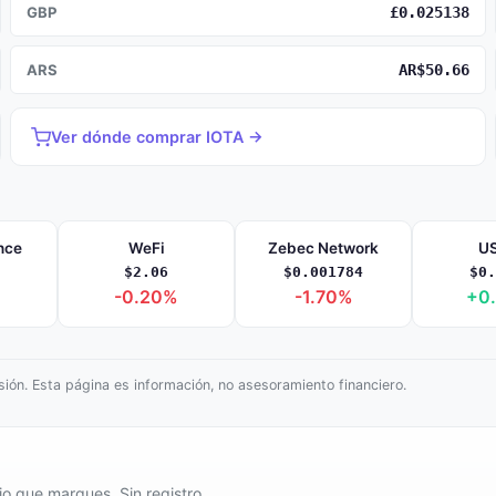
GBP
£0.025138
ARS
AR$50.66
Ver dónde comprar IOTA →
nce
WeFi
Zebec Network
US
$2.06
$0.001784
$0.
%
-0.20%
-1.70%
+0
ión. Esta página es información, no asesoramiento financiero.
io que marques. Sin registro.