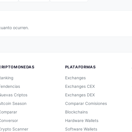
cuanto ocurren.
CRIPTOMONEDAS
PLATAFORMAS
Ranking
Exchanges
Tendencias
Exchanges CEX
Nuevas Criptos
Exchanges DEX
Altcoin Season
Comparar Comisiones
Comparar
Blockchains
Conversor
Hardware Wallets
Crypto Scanner
Software Wallets