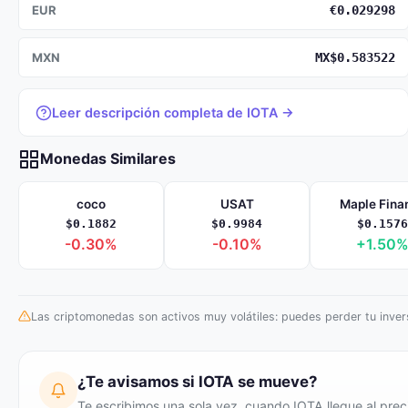
EUR
€0.029298
MXN
MX$0.583522
Leer descripción completa de IOTA →
Monedas Similares
coco
USAT
Maple Fina
$0.1882
$0.9984
$0.1576
-0.30%
-0.10%
+1.50
Las criptomonedas son activos muy volátiles: puedes perder tu invers
¿Te avisamos si IOTA se mueve?
Te escribimos una sola vez, cuando IOTA llegue al prec