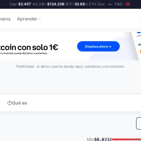
Cap:
$2.45T
|
Vol 24h:
$124.23B
|
BTC:
52.88
%
|
ETH Gas:
--
|
F&G:
25
hains
Aprender
Publicidad · si abres cuenta desde aquí, cobramos una comisión
Qué es
Min
$0.0332