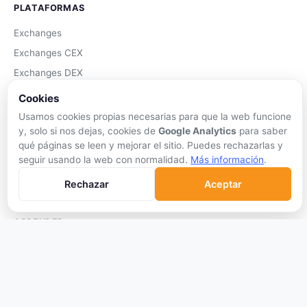
PLATAFORMAS
Exchanges
Exchanges CEX
Exchanges DEX
Comparar Comisiones
Cookies
Blockchains
Usamos cookies propias necesarias para que la web funcione
y, solo si nos dejas, cookies de
Google Analytics
para saber
Hardware Wallets
qué páginas se leen y mejorar el sitio. Puedes rechazarlas y
Software Wallets
seguir usando la web con normalidad.
Más información
.
Mejor Wallet
Rechazar
Aceptar
Gastar Criptomonedas
APRENDER
Qué son las Criptos
Cómo Comprar
Staking
DeFi