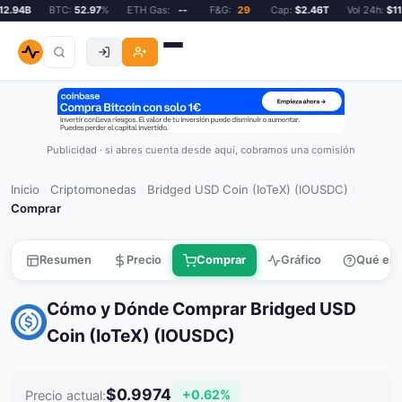
.94B
BTC:
52.97
%
ETH Gas:
--
F&G:
29
Cap:
$2.46T
Vol 24h:
$112
Publicidad · si abres cuenta desde aquí, cobramos una comisión
Inicio
Criptomonedas
Bridged USD Coin (IoTeX) (IOUSDC)
/
/
/
Comprar
Resumen
Precio
Comprar
Gráfico
Qué es
Cómo y Dónde Comprar Bridged USD
Coin (IoTeX) (IOUSDC)
$0.9974
+0.62%
Precio actual: