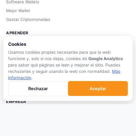
Software Wallets
Mejor Wallet
Gastar Criptomonedas
APRENDER
Cookies
Qué son las Criptos
Usamos cookies propias necesarias para que la web
Cómo Comprar
funcione y, solo si nos dejas, cookies de
Google Analytics
Staking
para saber qué páginas se leen y mejorar el sitio. Puedes
DeFi
rechazarlas y seguir usando la web con normalidad.
Más
información
.
Trading
Glosario
Rechazar
Aceptar
EMPRESA
Sobre Nosotros
Cómo nos financiamos
Aviso Legal