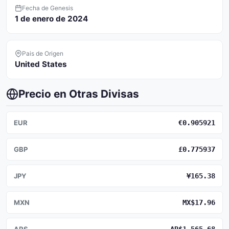
Fecha de Genesis
1 de enero de 2024
Pais de Origen
United States
Precio en Otras Divisas
EUR
€0.905921
GBP
£0.775937
JPY
¥165.38
MXN
MX$17.96
ARS