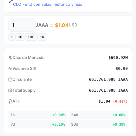
CLO Fund con velas, histórico y más
=
JAAA
$1.04
USD
Cantidad
1
10
100
1K
Cap. de Mercado
$690.92M
Volumen 24h
$0.00
Circulante
661,761,988 JAAA
Total Supply
661,761,988 JAAA
ATH
$1.04
(0.00%)
1h
+0.00%
24h
+0.00%
7d
+0.10%
30d
+0.30%