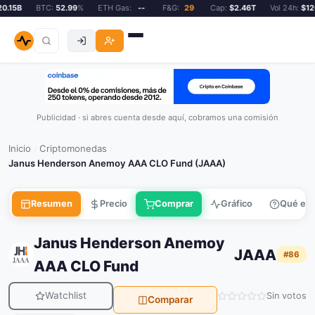
.15B
BTC:
52.99
%
ETH Gas:
--
F&G:
29
Cap:
$2.46T
Vol 24h:
$120.
Publicidad · si abres cuenta desde aquí, cobramos una comisión
Inicio
Criptomonedas
/
/
Janus Henderson Anemoy AAA CLO Fund (JAAA)
Resumen
Precio
Comprar
Gráfico
Qué es
Janus Henderson Anemoy
JAAA
#86
AAA CLO Fund
Watchlist
Sin votos
Comparar