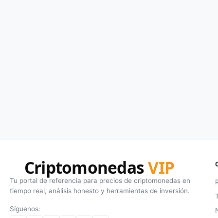
Criptomonedas
VIP
Tu portal de referencia para precios de criptomonedas en
tiempo real, análisis honesto y herramientas de inversión.
Síguenos: