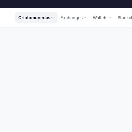
Criptomonedas
Exchanges
Wallets
Blockc