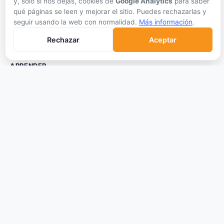
Hardware Wallets
y, solo si nos dejas, cookies de
Google Analytics
para saber
qué páginas se leen y mejorar el sitio. Puedes rechazarlas y
Software Wallets
seguir usando la web con normalidad.
Más información
.
Mejor Wallet
Rechazar
Aceptar
Gastar Criptomonedas
APRENDER
Qué son las Criptos
Cómo Comprar
Staking
DeFi
Trading
Glosario
EMPRESA
Sobre Nosotros
Cómo nos financiamos