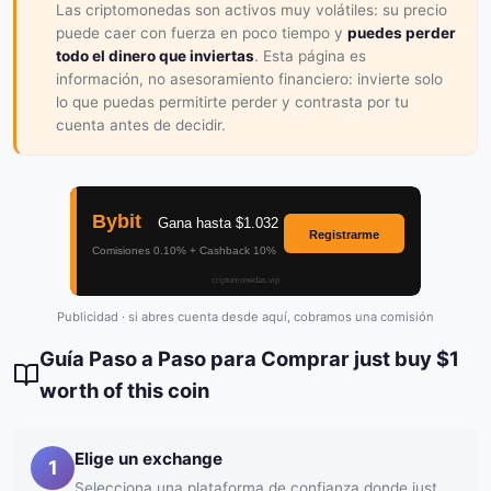
Las criptomonedas son activos muy volátiles: su precio
puede caer con fuerza en poco tiempo y
puedes perder
todo el dinero que inviertas
. Esta página es
información, no asesoramiento financiero: invierte solo
lo que puedas permitirte perder y contrasta por tu
cuenta antes de decidir.
Publicidad · si abres cuenta desde aquí, cobramos una comisión
Guía Paso a Paso para Comprar just buy $1
worth of this coin
Elige un exchange
1
Selecciona una plataforma de confianza donde just