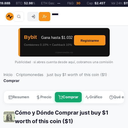
9.88B
BTC:
52.98
%
ETH Gas:
--
F&G:
30
Cap:
$2.45T
Vol 24h:
$119
Publicidad · si abres cuenta desde aquí, cobramos una comisión
Inicio
Criptomonedas
just buy $1 worth of this coin ($1)
/
/
/
Comprar
Resumen
Precio
Comprar
Gráfico
Qué es
Cómo y Dónde Comprar just buy $1
worth of this coin ($1)