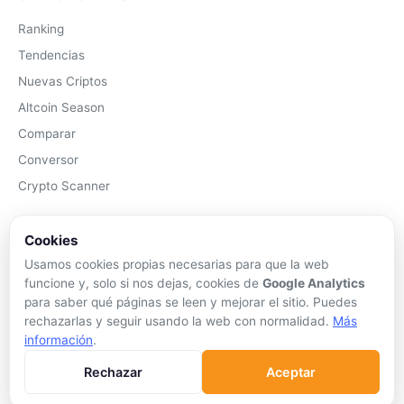
Ranking
Tendencias
Nuevas Criptos
Altcoin Season
Comparar
Conversor
Crypto Scanner
PLATAFORMAS
Cookies
Exchanges
Usamos cookies propias necesarias para que la web
funcione y, solo si nos dejas, cookies de
Google Analytics
Exchanges CEX
para saber qué páginas se leen y mejorar el sitio. Puedes
Exchanges DEX
rechazarlas y seguir usando la web con normalidad.
Más
Comparar Comisiones
información
.
Blockchains
Rechazar
Aceptar
Hardware Wallets