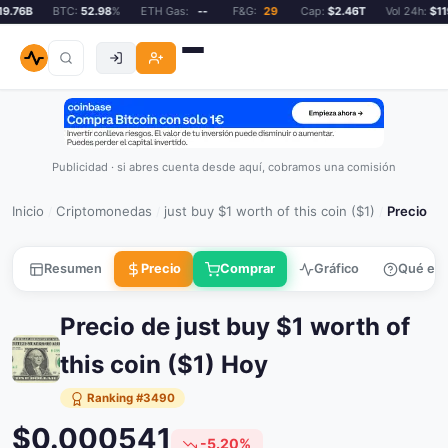
.76B
BTC:
52.98
%
ETH Gas:
--
F&G:
29
Cap:
$2.46T
Vol 24h:
$119.
Publicidad · si abres cuenta desde aquí, cobramos una comisión
Inicio
Criptomonedas
just buy $1 worth of this coin ($1)
Precio
/
/
/
Resumen
Precio
Comprar
Gráfico
Qué es
Precio de just buy $1 worth of
this coin ($1) Hoy
Ranking #3490
$0.000541
-5.20%