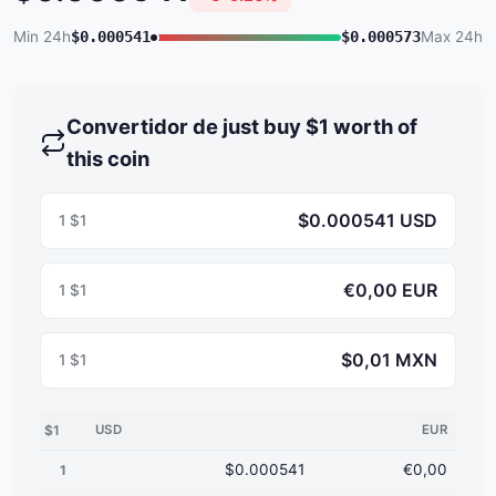
Min 24h
$0.000541
$0.000573
Max 24h
Convertidor de just buy $1 worth of
this coin
$0.000541 USD
1 $1
€0,00 EUR
1 $1
$0,01 MXN
1 $1
$1
USD
EUR
$0.000541
€0,00
1