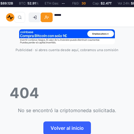
$89.12B
BTC:
52.91
%
ETH Gas:
--
F&G:
30
Cap:
$2.47T
Vol 24h:
$8
Publicidad · si abres cuenta desde aquí, cobramos una comisión
404
No se encontró la criptomoneda solicitada.
Volver al inicio