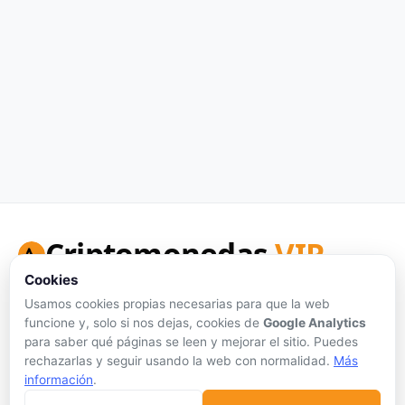
Criptomonedas
VIP
Cookies
Tu portal de referencia para precios de criptomonedas en
tiempo real, análisis honesto y herramientas de inversión.
Usamos cookies propias necesarias para que la web
funcione y, solo si nos dejas, cookies de
Google Analytics
Síguenos:
para saber qué páginas se leen y mejorar el sitio. Puedes
rechazarlas y seguir usando la web con normalidad.
Más
información
.
Sin publicidad personalizada