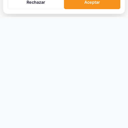
Rechazar
Aceptar
CRIPTOMONEDAS
Ranking
Tendencias
Nuevas Criptos
Altcoin Season
Comparar
Conversor
Crypto Scanner
PLATAFORMAS
Exchanges
Exchanges CEX
Exchanges DEX
Comparar Comisiones
Blockchains