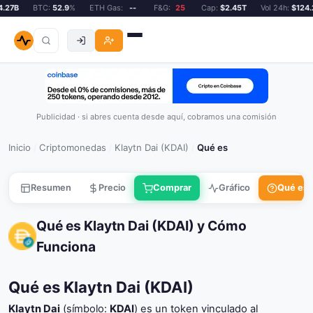
27B
BTC:
52.9
%
ETH Gas:
--
F&G:
25
Cap:
$2.45T
Vol 24h:
$124.27
Publicidad · si abres cuenta desde aquí, cobramos una comisión
Inicio
Criptomonedas
Klaytn Dai (KDAI)
Qué es
/
/
/
Resumen
Precio
Comprar
Gráfico
Qué es
Qué es Klaytn Dai (KDAI) y Cómo
Funciona
Qué es Klaytn Dai (KDAI)
Klaytn Dai
(símbolo:
KDAI
) es un token vinculado al