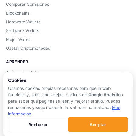
Comparar Comisiones
Blockchains
Hardware Wallets
Software Wallets
Mejor Wallet
Gastar Criptomonedas
APRENDER
Qué son las Criptos
Cookies
Cómo Comprar
Usamos cookies propias necesarias para que la web
Staking
funcione y, solo si nos dejas, cookies de
Google Analytics
DeFi
para saber qué páginas se leen y mejorar el sitio. Puedes
rechazarlas y seguir usando la web con normalidad.
Más
Trading
información
.
Glosario
Rechazar
Aceptar
EMPRESA