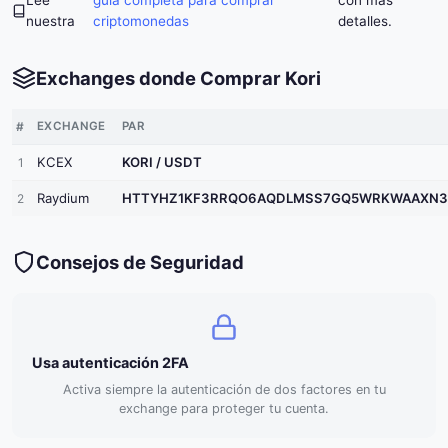
nuestra
criptomonedas
detalles.
Exchanges donde Comprar Kori
#
EXCHANGE
PAR
KCEX
KORI / USDT
1
Raydium
HTTYHZ1KF3RRQO6AQDLMSS7GQ5WRKWAAXN3TUPUZBO
2
Consejos de Seguridad
Usa autenticación 2FA
Activa siempre la autenticación de dos factores en tu
exchange para proteger tu cuenta.