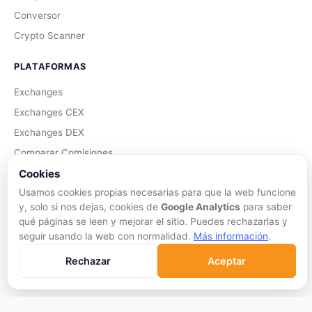
Conversor
Crypto Scanner
PLATAFORMAS
Exchanges
Exchanges CEX
Exchanges DEX
Comparar Comisiones
Blockchains
Cookies
Usamos cookies propias necesarias para que la web funcione
Hardware Wallets
y, solo si nos dejas, cookies de
Google Analytics
para saber
Software Wallets
qué páginas se leen y mejorar el sitio. Puedes rechazarlas y
Mejor Wallet
seguir usando la web con normalidad.
Más información
.
Gastar Criptomonedas
Rechazar
Aceptar
APRENDER
Qué son las Criptos