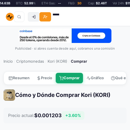
4.63B
BTC:
52.99
%
ETH Gas:
--
F&G:
30
Cap:
$2.46T
Vol 24h:
$114
Publicidad · si abres cuenta desde aquí, cobramos una comisión
Inicio
Criptomonedas
Kori (KORI)
Comprar
/
/
/
Resumen
Precio
Comprar
Gráfico
Qué es
Cómo y Dónde Comprar Kori (KORI)
$0.001203
+3.60%
Precio actual: