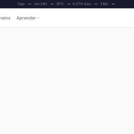
Cap:
--
|
Vol 24h:
--
|
BTC:
--
%
|
ETH Gas:
--
|
F&G:
--
hains
Aprender