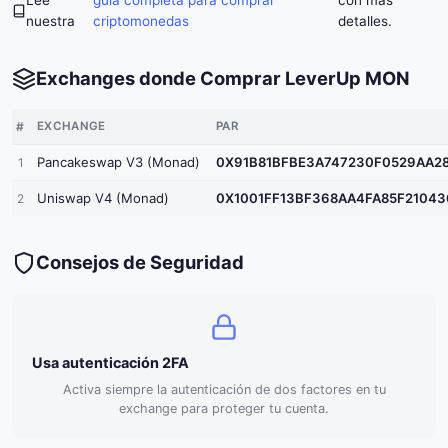
Lee
guía completa para comprar
con más
nuestra
criptomonedas
detalles.
Exchanges donde Comprar LeverUp MON
#
EXCHANGE
PAR
Pancakeswap V3 (Monad)
0X91B81BFBE3A747230F0529AA2
1
Uniswap V4 (Monad)
0X1001FF13BF368AA4FA85F21043
2
Consejos de Seguridad
Usa autenticación 2FA
Activa siempre la autenticación de dos factores en tu
exchange para proteger tu cuenta.