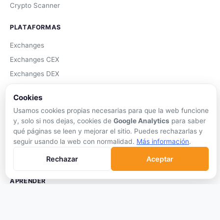
Crypto Scanner
PLATAFORMAS
Exchanges
Exchanges CEX
Exchanges DEX
Comparar Comisiones
Cookies
Blockchains
Usamos cookies propias necesarias para que la web funcione
Hardware Wallets
y, solo si nos dejas, cookies de
Google Analytics
para saber
Software Wallets
qué páginas se leen y mejorar el sitio. Puedes rechazarlas y
seguir usando la web con normalidad.
Más información
.
Mejor Wallet
Rechazar
Aceptar
Gastar Criptomonedas
APRENDER
Qué son las Criptos
Cómo Comprar