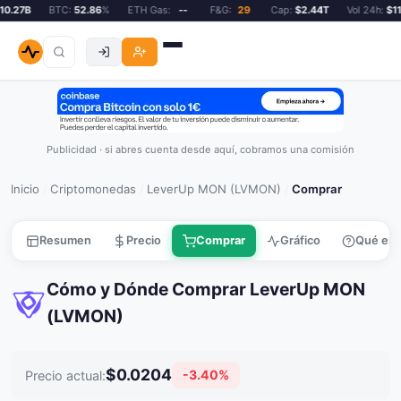
.27B
BTC:
52.86
%
ETH Gas:
--
F&G:
29
Cap:
$2.44T
Vol 24h:
$110.
Publicidad · si abres cuenta desde aquí, cobramos una comisión
Inicio
Criptomonedas
LeverUp MON (LVMON)
Comprar
/
/
/
Resumen
Precio
Comprar
Gráfico
Qué es
Cómo y Dónde Comprar LeverUp MON
(LVMON)
$0.0204
-3.40%
Precio actual: