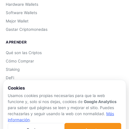
Hardware Wallets
Software Wallets
Mejor Wallet
Gastar Criptomonedas
APRENDER
Qué son las Criptos
Cómo Comprar
Staking
DeFi
Trading
Cookies
Glosario
Usamos cookies propias necesarias para que la web
funcione y, solo si nos dejas, cookies de
Google Analytics
EMPRESA
para saber qué páginas se leen y mejorar el sitio. Puedes
rechazarlas y seguir usando la web con normalidad.
Más
Sobre Nosotros
información
.
Cómo nos financiamos