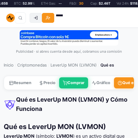
65B
BTC:
52.99
%
ETH Gas:
--
F&G:
30
Cap:
$2.46T
Vol 24h:
$118.6
Publicidad · si abres cuenta desde aquí, cobramos una comisión
Inicio
Criptomonedas
LeverUp MON (LVMON)
Qué es
/
/
/
Resumen
Precio
Comprar
Gráfico
Qué es
Qué es LeverUp MON (LVMON) y Cómo
Funciona
Qué es LeverUp MON (LVMON)
LeverUp MON
(símbolo:
LVMON
) es un activo digital que