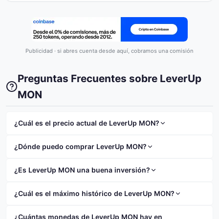
Publicidad · si abres cuenta desde aquí, cobramos una comisión
Preguntas Frecuentes sobre LeverUp
MON
¿Cuál es el precio actual de LeverUp MON?
El precio actual de LeverUp MON (LVMON) es
¿Dónde puedo comprar LeverUp MON?
$0.0208. El precio ha cambiado un 1.10% en las
últimas 24 horas.
Puedes comprar LeverUp MON en exchanges como
¿Es LeverUp MON una buena inversión?
Binance
,
Coinbase
o
Kraken
. Consulta nuestra
guia
de compra de LeverUp MON
para ver todos los
LeverUp MON tiene una capitalización de mercado de
¿Cuál es el máximo histórico de LeverUp MON?
exchanges disponibles.
$1.53M y ocupa el puesto #2448 en el ranking. Como
toda criptomoneda, es un activo volátil y de alto
El máximo histórico (ATH) de LeverUp MON fue de
¿Cuántas monedas de LeverUp MON hay en