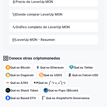
Precio de LeverUp MON
Donde comprar LeverUp MON
Gráfico completo de LeverUp MON
LeverUp MON - Resumen
Conoce otras criptomonedas
Qué es Bitcoin
Qué es Ethereum
Qué es Tether
Qué es Dogecoin
Qué es USDS
Qué es Falcon USD
Qué es A7A5
Qué es ༼ つ ◕_◕ ༽つ
Qué es Shack Token
Qué es Pups (Bitcoin)
Qué es Based ETH
Qué es Ampleforth Governance