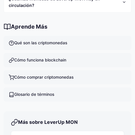
riesgo. Te recomendamos investigar a fondo antes de
$0.0380.
circulación?
invertir y nunca invertir más de lo que puedas
permitirte perder.
Actualmente hay 73,347,079 LVMON en circulación.
Aprende Más
Qué son las criptomonedas
Cómo funciona blockchain
Cómo comprar criptomonedas
Glosario de términos
Más sobre LeverUp MON