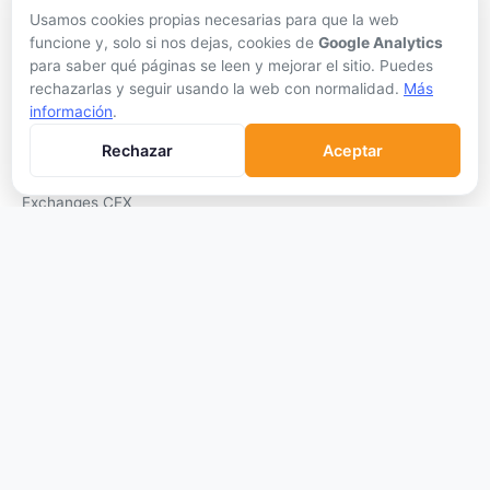
Comparar
Usamos cookies propias necesarias para que la web
funcione y, solo si nos dejas, cookies de
Google Analytics
Conversor
para saber qué páginas se leen y mejorar el sitio. Puedes
Crypto Scanner
rechazarlas y seguir usando la web con normalidad.
Más
información
.
PLATAFORMAS
Rechazar
Aceptar
Exchanges
Exchanges CEX
Exchanges DEX
Comparar Comisiones
Blockchains
Hardware Wallets
Software Wallets
Mejor Wallet
Gastar Criptomonedas
APRENDER