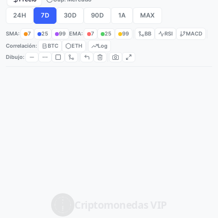
24H
7D
30D
90D
1A
MAX
SMA:
7
25
99
EMA:
7
25
99
BB
RSI
MACD
Correlación:
BTC
ETH
Log
Dibujo:
Criptomonedas
VIP