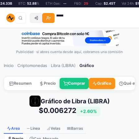
4.33B
BTC:
52.88
%
ETH Gas:
--
F&G:
25
Cap:
$2.45T
Vol 24h:
$12
Publicidad · si abres cuenta desde aquí, cobramos una comisión
Inicio
Criptomonedas
Libra (LIBRA)
Gráfico
/
/
/
Resumen
Precio
Comprar
Gráfico
Qué es
Gráfico de Libra (LIBRA)
$0.006272
+2.60%
Area
Línea
Velas
Barras
Precio
Cap. Mercado