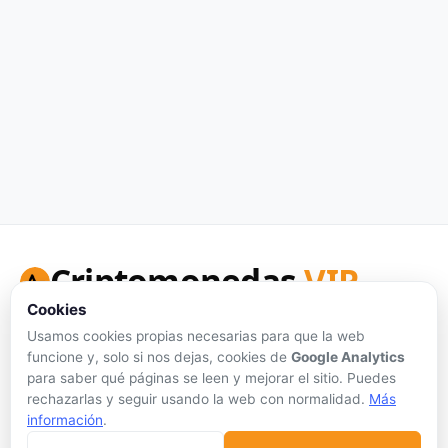
Criptomonedas
VIP
Cookies
Tu portal de referencia para precios de criptomonedas en
tiempo real, análisis honesto y herramientas de inversión.
Usamos cookies propias necesarias para que la web
funcione y, solo si nos dejas, cookies de
Google Analytics
Síguenos:
para saber qué páginas se leen y mejorar el sitio. Puedes
rechazarlas y seguir usando la web con normalidad.
Más
información
.
Sin publicidad personalizada