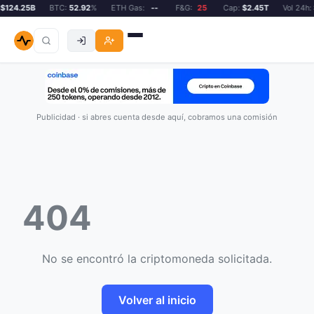
$124.25B
BTC:
52.92
%
ETH Gas:
--
F&G:
25
Cap:
$2.45T
Vol 24h:
$
Publicidad · si abres cuenta desde aquí, cobramos una comisión
404
No se encontró la criptomoneda solicitada.
Volver al inicio