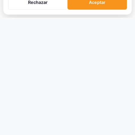
Rechazar
Aceptar
CRIPTOMONEDAS
Ranking
Tendencias
Nuevas Criptos
Altcoin Season
Comparar
Conversor
Crypto Scanner
PLATAFORMAS
Exchanges
Exchanges CEX
Exchanges DEX
Comparar Comisiones
Blockchains