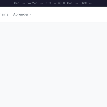
Cap:
--
|
Vol 24h:
--
|
BTC:
--
%
|
ETH Gas:
--
|
F&G:
--
hains
Aprender