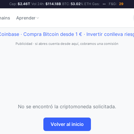
Cap:
$2.46T
|
Vol 24h:
$114.18B
|
BTC:
53.02
%
|
ETH Gas:
--
|
F&G:
29
hains
Aprender
Publicidad · si abres cuenta desde aquí, cobramos una comisión
No se encontró la criptomoneda solicitada.
Volver al inicio