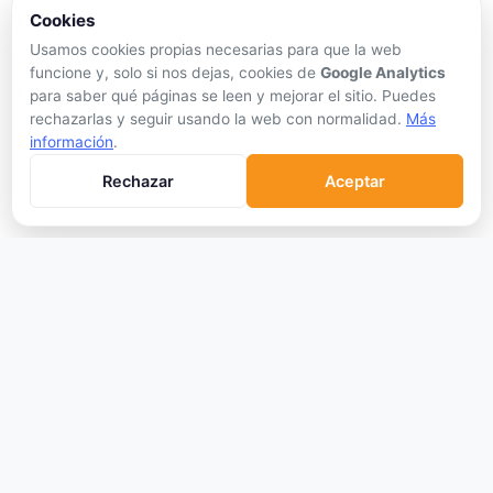
APRENDER
Cookies
Qué son las Criptos
Usamos cookies propias necesarias para que la web
funcione y, solo si nos dejas, cookies de
Google Analytics
Cómo Comprar
para saber qué páginas se leen y mejorar el sitio. Puedes
Staking
rechazarlas y seguir usando la web con normalidad.
Más
información
.
DeFi
Trading
Rechazar
Aceptar
Glosario
EMPRESA
Sobre Nosotros
Cómo nos financiamos
Aviso Legal
Privacidad
Cookies
Términos de Uso