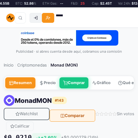
55B
BTC:
52.86
%
ETH Gas:
--
F&G:
25
Cap:
$2.45T
Vol 24h:
$124.
Publicidad · si abres cuenta desde aquí, cobramos una comisión
Inicio
Criptomonedas
Monad (MON)
/
/
Resumen
Precio
Comprar
Gráfico
Qué es
Monad
MON
#143
Watchlist
Sin votos
Comparar
Calificar
$0.0210
+2.60%
+$0.000279 (24h)