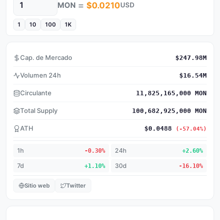
=
MON
$0.0210
USD
Cantidad
1
10
100
1K
Cap. de Mercado
$247.98M
Volumen 24h
$16.54M
Circulante
11,825,165,000 MON
Total Supply
100,682,925,000 MON
ATH
$0.0488
(-57.04%)
1h
-0.30%
24h
+2.60%
7d
+1.10%
30d
-16.10%
Sitio web
Twitter