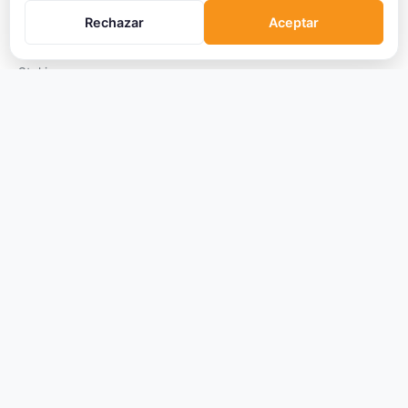
Qué son las Criptos
Rechazar
Aceptar
Cómo Comprar
Staking
DeFi
Trading
Glosario
EMPRESA
Sobre Nosotros
Cómo nos financiamos
Aviso Legal
Privacidad
Cookies
Términos de Uso