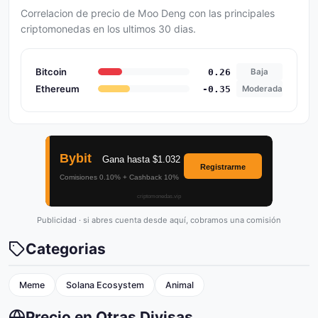
Correlacion de precio de Moo Deng con las principales
criptomonedas en los ultimos 30 dias.
Bitcoin
0.26
Baja
Ethereum
-0.35
Moderada
Publicidad · si abres cuenta desde aquí, cobramos una comisión
Categorias
Meme
Solana Ecosystem
Animal
Precio en Otras Divisas