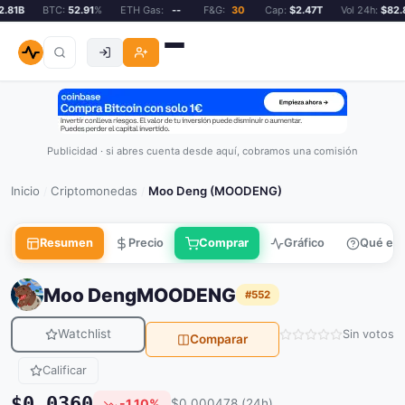
81B
BTC:
52.91
%
ETH Gas:
--
F&G:
30
Cap:
$2.47T
Vol 24h:
$82.81
Publicidad · si abres cuenta desde aquí, cobramos una comisión
Inicio
Criptomonedas
Moo Deng (MOODENG)
/
/
Resumen
Precio
Comprar
Gráfico
Qué es
Moo Deng
MOODENG
#552
Watchlist
Sin votos
Comparar
Calificar
$0.0360
-1.10%
$0.000478 (24h)