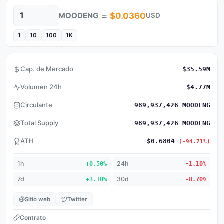
=
MOODENG
$0.0360
USD
Cantidad
1
10
100
1K
Cap. de Mercado
$35.59M
Volumen 24h
$4.77M
Circulante
989,937,426 MOODENG
Total Supply
989,937,426 MOODENG
ATH
$0.6804
(-94.71%)
1h
+0.50%
24h
-1.10%
7d
+3.10%
30d
-8.70%
Sitio web
Twitter
Contrato