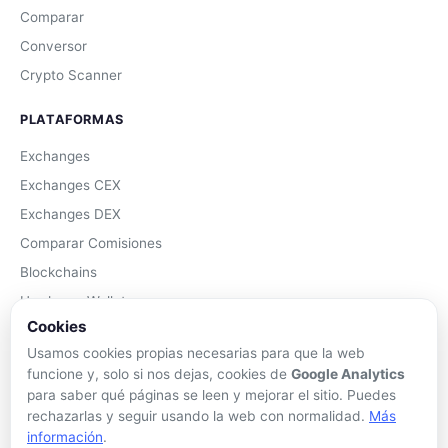
Comparar
Conversor
Crypto Scanner
PLATAFORMAS
Exchanges
Exchanges CEX
Exchanges DEX
Comparar Comisiones
Blockchains
Hardware Wallets
Cookies
Software Wallets
Usamos cookies propias necesarias para que la web
Mejor Wallet
funcione y, solo si nos dejas, cookies de
Google Analytics
Gastar Criptomonedas
para saber qué páginas se leen y mejorar el sitio. Puedes
rechazarlas y seguir usando la web con normalidad.
Más
APRENDER
información
.