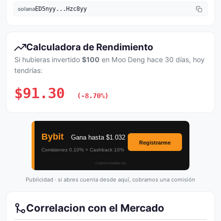
solana
ED5nyy...Hzc8yy
Calculadora de Rendimiento
Si hubieras invertido
$100
en Moo Deng hace 30 días, hoy
tendrías:
$91.30
(-8.70%)
Publicidad · si abres cuenta desde aquí, cobramos una comisión
Correlacion con el Mercado