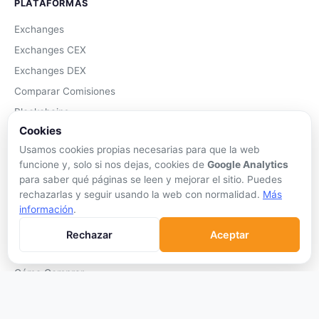
PLATAFORMAS
Exchanges
Exchanges CEX
Exchanges DEX
Comparar Comisiones
Blockchains
Cookies
Hardware Wallets
Usamos cookies propias necesarias para que la web
Software Wallets
funcione y, solo si nos dejas, cookies de
Google Analytics
Mejor Wallet
para saber qué páginas se leen y mejorar el sitio. Puedes
rechazarlas y seguir usando la web con normalidad.
Más
Gastar Criptomonedas
información
.
APRENDER
Rechazar
Aceptar
Qué son las Criptos
Cómo Comprar
Staking
DeFi