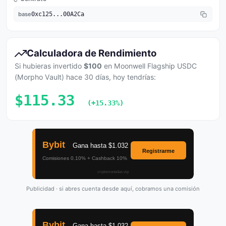
base
0xc125...00A2Ca
Calculadora de Rendimiento
Si hubieras invertido
$100
en Moonwell Flagship USDC
(Morpho Vault) hace 30 días, hoy tendrías:
$115.33
(+15.33%)
Publicidad · si abres cuenta desde aquí, cobramos una comisión