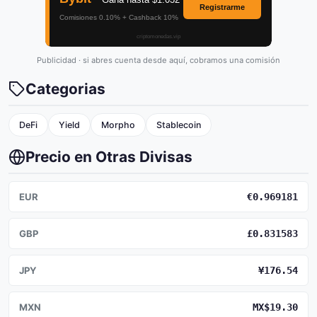
Publicidad · si abres cuenta desde aquí, cobramos una comisión
Categorias
DeFi
Yield
Morpho
Stablecoin
Precio en Otras Divisas
EUR
€0.969181
GBP
£0.831583
JPY
¥176.54
MXN
MX$19.30