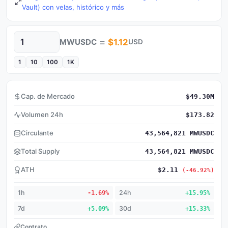
Vault) con velas, histórico y más
=
MWUSDC
$1.12
USD
Cantidad
1
10
100
1K
Cap. de Mercado
$49.30M
Volumen 24h
$173.82
Circulante
43,564,821 MWUSDC
Total Supply
43,564,821 MWUSDC
ATH
$2.11
(-46.92%)
1h
-1.69%
24h
+15.95%
7d
+5.09%
30d
+15.33%
Contrato