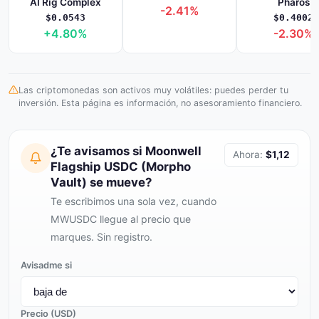
AI Rig Complex
Pharos
-2.41%
$0.0543
$0.4002
+4.80%
-2.30%
Las criptomonedas son activos muy volátiles: puedes perder tu
inversión. Esta página es información, no asesoramiento financiero.
¿Te avisamos si Moonwell
Ahora:
$1,12
Flagship USDC (Morpho
Vault) se mueve?
Te escribimos una sola vez, cuando
MWUSDC llegue al precio que
marques. Sin registro.
Avisadme si
Precio (USD)