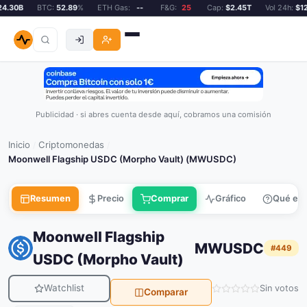
.30B
BTC:
52.89
%
ETH Gas:
--
F&G:
25
Cap:
$2.45T
Vol 24h:
$124
Publicidad · si abres cuenta desde aquí, cobramos una comisión
Inicio
Criptomonedas
/
/
Moonwell Flagship USDC (Morpho Vault) (MWUSDC)
Resumen
Precio
Comprar
Gráfico
Qué es
Moonwell Flagship
MWUSDC
#449
USDC (Morpho Vault)
Watchlist
Sin votos
Comparar