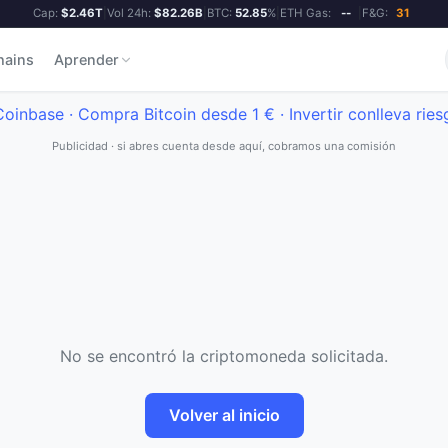
Cap:
$2.46T
|
Vol 24h:
$82.26B
|
BTC:
52.85
%
|
ETH Gas:
--
|
F&G:
31
hains
Aprender
Publicidad · si abres cuenta desde aquí, cobramos una comisión
No se encontró la criptomoneda solicitada.
Volver al inicio