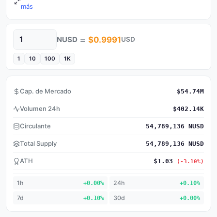
más
=
NUSD
$0.9991
USD
Cantidad
1
10
100
1K
Cap. de Mercado
$54.74M
Volumen 24h
$402.14K
Circulante
54,789,136 NUSD
Total Supply
54,789,136 NUSD
ATH
$1.03
(-3.10%)
1h
+0.00%
24h
+0.10%
7d
+0.10%
30d
+0.00%