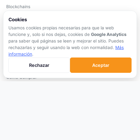
Blockchains
Hardware Wallets
Cookies
Software Wallets
Usamos cookies propias necesarias para que la web
Mejor Wallet
funcione y, solo si nos dejas, cookies de
Google Analytics
para saber qué páginas se leen y mejorar el sitio. Puedes
Gastar Criptomonedas
rechazarlas y seguir usando la web con normalidad.
Más
información
.
APRENDER
Rechazar
Aceptar
Qué son las Criptos
Cómo Comprar
Staking
DeFi
Trading
Glosario
EMPRESA
Sobre Nosotros