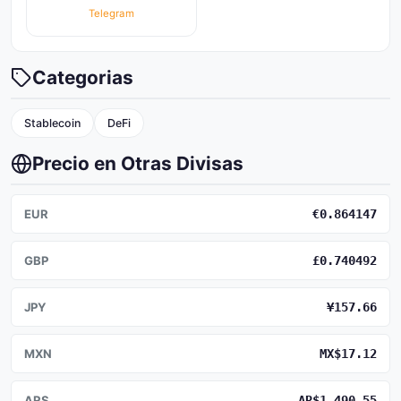
Telegram
Categorias
Stablecoin
DeFi
Precio en Otras Divisas
EUR
€0.864147
GBP
£0.740492
JPY
¥157.66
MXN
MX$17.12
ARS
AR$1,490.55