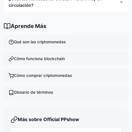
alto riesgo. Te recomendamos investigar a fondo
$0.0144.
circulación?
antes de invertir y nunca invertir más de lo que
puedas permitirte perder.
Actualmente hay 684,734,147 PP en circulación.
Aprende Más
Qué son las criptomonedas
Cómo funciona blockchain
Cómo comprar criptomonedas
Glosario de términos
Más sobre Official PPshow