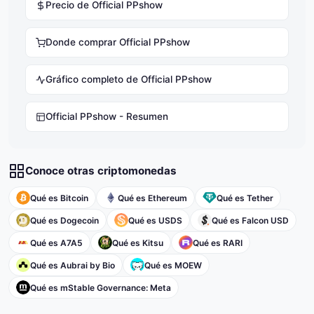
Precio de Official PPshow
Donde comprar Official PPshow
Gráfico completo de Official PPshow
Official PPshow - Resumen
Conoce otras criptomonedas
Qué es Bitcoin
Qué es Ethereum
Qué es Tether
Qué es Dogecoin
Qué es USDS
Qué es Falcon USD
Qué es A7A5
Qué es Kitsu
Qué es RARI
Qué es Aubrai by Bio
Qué es MOEW
Qué es mStable Governance: Meta