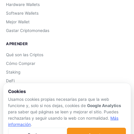
Hardware Wallets
Software Wallets
Mejor Wallet
Gastar Criptomonedas
APRENDER
Qué son las Criptos
Cómo Comprar
Staking
DeFi
Trading
Cookies
Glosario
Usamos cookies propias necesarias para que la web
funcione y, solo si nos dejas, cookies de
Google Analytics
EMPRESA
para saber qué páginas se leen y mejorar el sitio. Puedes
rechazarlas y seguir usando la web con normalidad.
Más
Sobre Nosotros
información
.
Cómo nos financiamos