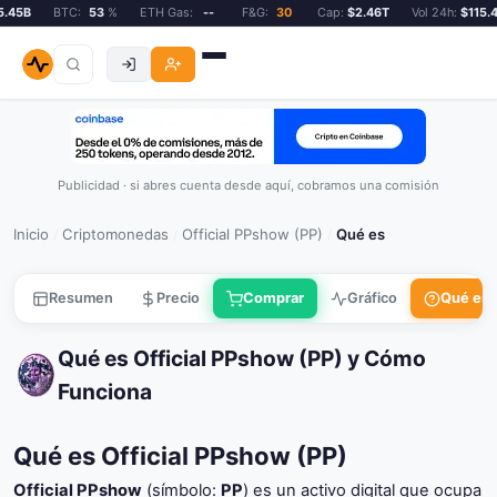
45B
BTC:
53
%
ETH Gas:
--
F&G:
30
Cap:
$2.46T
Vol 24h:
$115.45
Publicidad · si abres cuenta desde aquí, cobramos una comisión
Inicio
Criptomonedas
Official PPshow (PP)
Qué es
/
/
/
Resumen
Precio
Comprar
Gráfico
Qué es
Qué es Official PPshow (PP) y Cómo
Funciona
Qué es Official PPshow (PP)
Official PPshow
(símbolo:
PP
) es un activo digital que ocupa