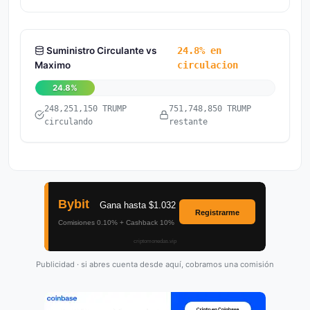
Suministro Circulante vs
24.8% en
Maximo
circulacion
24.8%
248,251,150 TRUMP
751,748,850 TRUMP
circulando
restante
Publicidad · si abres cuenta desde aquí, cobramos una comisión