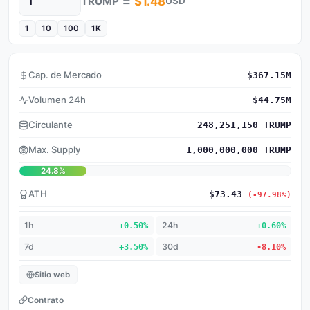
=
TRUMP
$1.48
USD
Cantidad
1
10
100
1K
Cap. de Mercado
$367.15M
Volumen 24h
$44.75M
Circulante
248,251,150 TRUMP
Max. Supply
1,000,000,000 TRUMP
24.8%
ATH
$73.43
(-97.98%)
1h
+0.50%
24h
+0.60%
7d
+3.50%
30d
-8.10%
Sitio web
Contrato