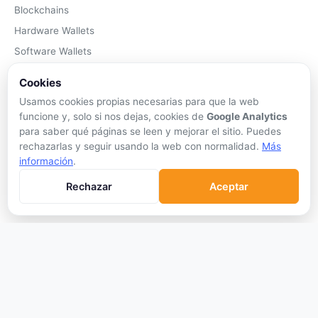
Blockchains
Hardware Wallets
Software Wallets
Mejor Wallet
Cookies
Gastar Criptomonedas
Usamos cookies propias necesarias para que la web
funcione y, solo si nos dejas, cookies de
Google Analytics
APRENDER
para saber qué páginas se leen y mejorar el sitio. Puedes
rechazarlas y seguir usando la web con normalidad.
Más
Qué son las Criptos
información
.
Cómo Comprar
Rechazar
Aceptar
Staking
DeFi
Trading
Glosario
EMPRESA
Sobre Nosotros