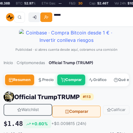
.38B
BTC:
52.97
%
ETH Gas:
--
F&G:
30
Cap:
$2.46T
Vol 24h:
$108
Publicidad · si abres cuenta desde aquí, cobramos una comisión
Inicio
Criptomonedas
Official Trump (TRUMP)
/
/
Resumen
Precio
Comprar
Gráfico
Qué es
Official Trump
TRUMP
#113
Watchlist
Calificar
Comparar
$1.48
+0.60%
+$0.009815 (24h)