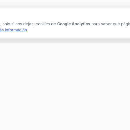
 solo si nos dejas, cookies de
Google Analytics
para saber qué página
ás información
.
CRIPTOMONEDAS
PLATAFORMAS
Ranking
Exchanges
Tendencias
Exchanges CEX
Nuevas Criptos
Exchanges DEX
Altcoin Season
Comparar Comisiones
Comparar
Blockchains
Conversor
Hardware Wallets
Crypto Scanner
Software Wallets
Mejor Wallet
Gastar Criptomonedas