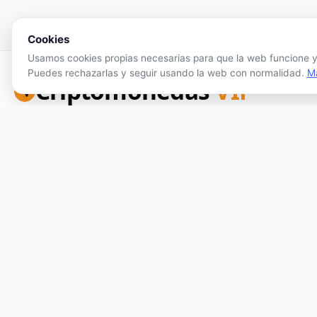
Cookies
Usamos cookies propias necesarias para que la web funcione y,
Puedes rechazarlas y seguir usando la web con normalidad.
M
Criptomonedas
VIP
Tu portal de referencia para precios de criptomonedas en
tiempo real, análisis honesto y herramientas de inversión.
Síguenos:
Sin publicidad personalizada