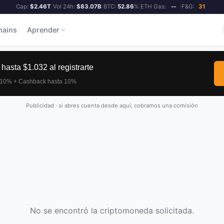
Cap:
$2.46T
|
Vol 24h:
$83.07B
|
BTC:
52.86
%
|
ETH Gas:
--
|
F&G:
31
hains
Aprender
Publicidad · si abres cuenta desde aquí, cobramos una comisión
No se encontró la criptomoneda solicitada.