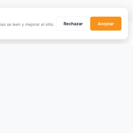
Rechazar
Aceptar
s se leen y mejorar el sitio.
APRENDER
EMPRESA
Qué son las Criptos
Sobre Nosotros
Cómo Comprar
Cómo nos financiamos
Staking
Aviso Legal
DeFi
Privacidad
Trading
Cookies
Glosario
Términos de Uso