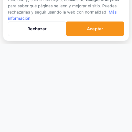
Cómo Comprar
para saber qué páginas se leen y mejorar el sitio. Puedes
rechazarlas y seguir usando la web con normalidad.
Más
Staking
información
.
DeFi
Rechazar
Aceptar
Trading
Glosario
EMPRESA
Sobre Nosotros
Cómo nos financiamos
Aviso Legal
Privacidad
Cookies
Términos de Uso
© 2026 Criptomonedas VIP. Todos los derechos reservados.