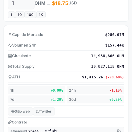
=
OHM
$18.75
USD
Cantidad
1
10
100
1K
Cap. de Mercado
$280.07M
Volumen 24h
$157.44K
Circulante
14,938,666 OHM
Total Supply
19,827,115 OHM
ATH
$1,415.26
(-98.68%)
1h
+0.00%
24h
-1.10%
7d
+1.20%
30d
+9.20%
Sitio web
Twitter
Contrato
ethereum
0x64aa...e7f1d5