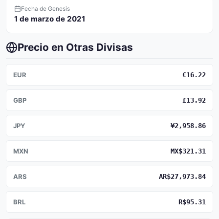
Fecha de Genesis
1 de marzo de 2021
Precio en Otras Divisas
EUR
€16.22
GBP
£13.92
JPY
¥2,958.86
MXN
MX$321.31
ARS
AR$27,973.84
BRL
R$95.31