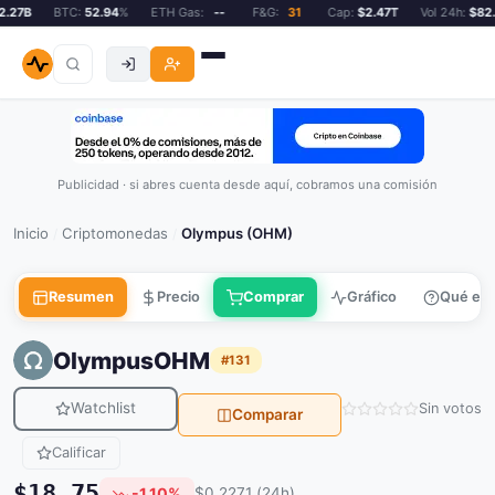
27B
BTC:
52.94
%
ETH Gas:
--
F&G:
31
Cap:
$2.47T
Vol 24h:
$82.2
Publicidad · si abres cuenta desde aquí, cobramos una comisión
Inicio
Criptomonedas
Olympus (OHM)
/
/
Resumen
Precio
Comprar
Gráfico
Qué es
Olympus
OHM
#131
Watchlist
Sin votos
Comparar
Calificar
$18.75
-1.10%
$0.2271 (24h)