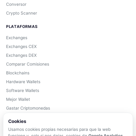
Conversor
Crypto Scanner
PLATAFORMAS
Exchanges
Exchanges CEX
Exchanges DEX
Comparar Comisiones
Blockchains
Hardware Wallets
Software Wallets
Mejor Wallet
Gastar Criptomonedas
Cookies
APRENDER
Usamos cookies propias necesarias para que la web
Qué son las Criptos
funcione y, solo si nos dejas, cookies de
Google Analytics