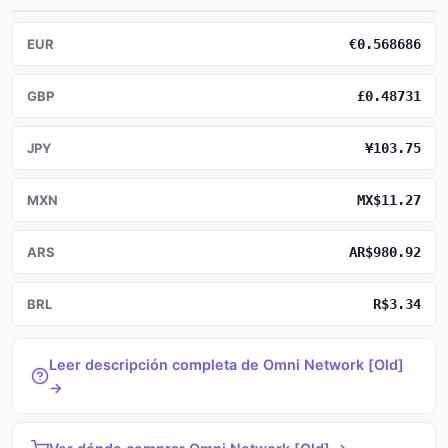
EUR
€0.568686
GBP
£0.48731
JPY
¥103.75
MXN
MX$11.27
ARS
AR$980.92
BRL
R$3.34
Leer descripción completa de Omni Network [Old]
→