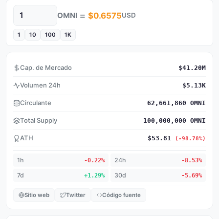
=
OMNI
$0.6575
USD
Cantidad
1
10
100
1K
Cap. de Mercado
$41.20M
Volumen 24h
$5.13K
Circulante
62,661,860 OMNI
Total Supply
100,000,000 OMNI
ATH
$53.81
(-98.78%)
1h
-0.22%
24h
-8.53%
7d
+1.29%
30d
-5.69%
Sitio web
Twitter
Código fuente