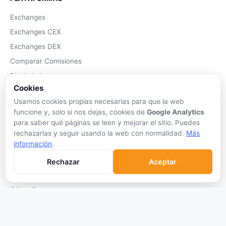
Exchanges
Exchanges CEX
Exchanges DEX
Comparar Comisiones
Blockchains
Cookies
Hardware Wallets
Usamos cookies propias necesarias para que la web
Software Wallets
funcione y, solo si nos dejas, cookies de
Google Analytics
Mejor Wallet
para saber qué páginas se leen y mejorar el sitio. Puedes
rechazarlas y seguir usando la web con normalidad.
Más
Gastar Criptomonedas
información
.
APRENDER
Rechazar
Aceptar
Qué son las Criptos
Cómo Comprar
Staking
DeFi