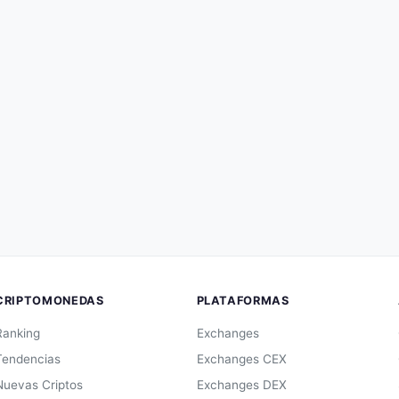
CRIPTOMONEDAS
PLATAFORMAS
Ranking
Exchanges
Tendencias
Exchanges CEX
Nuevas Criptos
Exchanges DEX