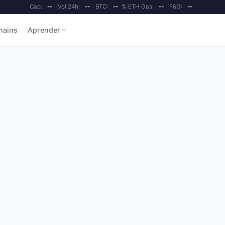
Cap:
--
|
Vol 24h:
--
|
BTC:
--
%
|
ETH Gas:
--
|
F&G:
--
hains
Aprender