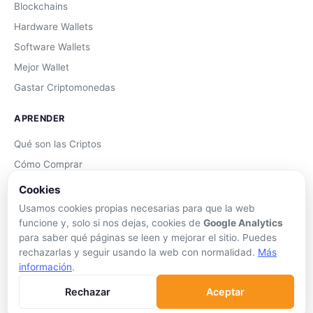
Blockchains
Hardware Wallets
Software Wallets
Mejor Wallet
Gastar Criptomonedas
APRENDER
Qué son las Criptos
Cómo Comprar
Staking
Cookies
DeFi
Usamos cookies propias necesarias para que la web
funcione y, solo si nos dejas, cookies de
Google Analytics
Trading
para saber qué páginas se leen y mejorar el sitio. Puedes
Glosario
rechazarlas y seguir usando la web con normalidad.
Más
información
.
EMPRESA
Rechazar
Aceptar
Sobre Nosotros