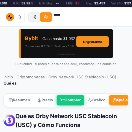
1B
BTC:
52.92
%
ETH Gas:
--
F&G:
25
Cap:
$2.45T
Vol 24h:
$121.61
Publicidad · si abres cuenta desde aquí, cobramos una comisión
Inicio
Criptomonedas
Orby Network USC Stablecoin (USC)
/
/
/
Qué es
Resumen
Precio
Comprar
Gráfico
Qué es
Qué es Orby Network USC Stablecoin
(USC) y Cómo Funciona