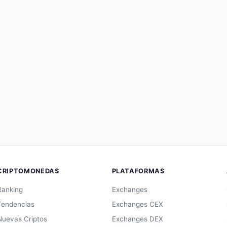
CRIPTOMONEDAS
PLATAFORMAS
Ranking
Exchanges
Tendencias
Exchanges CEX
Nuevas Criptos
Exchanges DEX