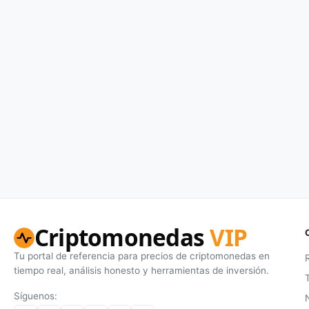
Criptomonedas
VIP
Tu portal de referencia para precios de criptomonedas en
tiempo real, análisis honesto y herramientas de inversión.
Síguenos: