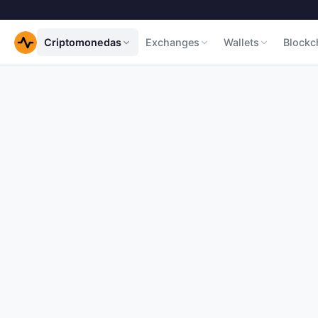
Criptomonedas
Exchanges
Wallets
Blockc