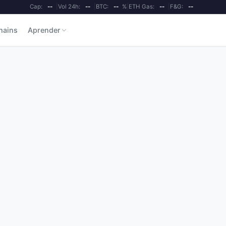
Cap:
--
|
Vol 24h:
--
|
BTC:
--
%
|
ETH Gas:
--
|
F&G:
--
hains
Aprender