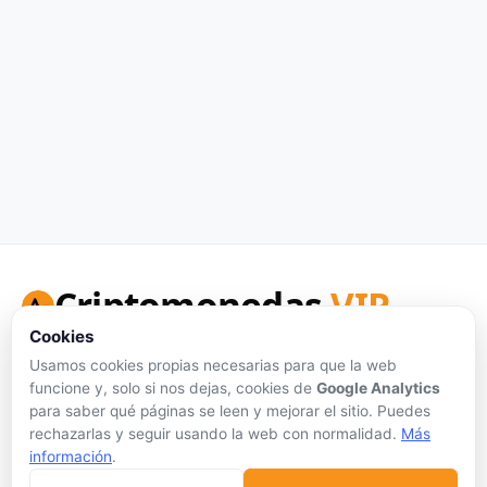
Criptomonedas
VIP
Cookies
Tu portal de referencia para precios de criptomonedas en
tiempo real, análisis honesto y herramientas de inversión.
Usamos cookies propias necesarias para que la web
funcione y, solo si nos dejas, cookies de
Google Analytics
Síguenos:
para saber qué páginas se leen y mejorar el sitio. Puedes
rechazarlas y seguir usando la web con normalidad.
Más
información
.
Sin publicidad personalizada