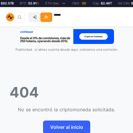
$82.57B
BTC:
52.91
%
ETH Gas:
--
F&G:
30
Cap:
$2.46T
Vol 24h:
$8
Publicidad · si abres cuenta desde aquí, cobramos una comisión
404
No se encontró la criptomoneda solicitada.
Volver al inicio