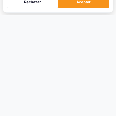
Rechazar
Aceptar
CRIPTOMONEDAS
Ranking
Tendencias
Nuevas Criptos
Altcoin Season
Comparar
Conversor
Crypto Scanner
PLATAFORMAS
Exchanges
Exchanges CEX
Exchanges DEX
Comparar Comisiones
Blockchains