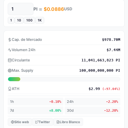
=
PI
$0.0886
USD
Cantidad
1
10
100
1K
Cap. de Mercado
$978.70M
Volumen 24h
$7.44M
Circulante
11,041,663,823 PI
Max. Supply
100,000,000,000 PI
ATH
$2.99
(-97.04%)
1h
-0.10%
24h
-2.20%
7d
+8.00%
30d
-12.20%
Sitio web
Twitter
Libro Blanco