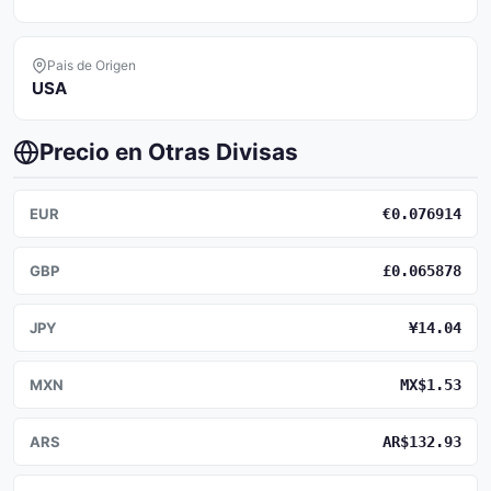
Pais de Origen
USA
Precio en Otras Divisas
EUR
€0.076914
GBP
£0.065878
JPY
¥14.04
MXN
MX$1.53
ARS
AR$132.93