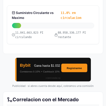
Suministro Circulante vs
11.0% en
Maximo
circulacion
11,041,663,823 PI
88,958,336,177 PI
circulando
restante
Publicidad · si abres cuenta desde aquí, cobramos una comisión
Correlacion con el Mercado