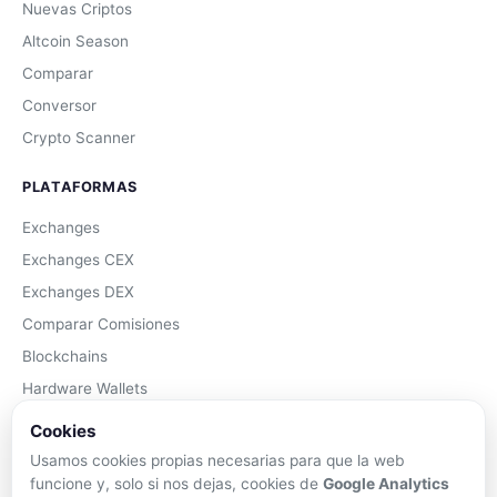
Nuevas Criptos
Altcoin Season
Comparar
Conversor
Crypto Scanner
PLATAFORMAS
Exchanges
Exchanges CEX
Exchanges DEX
Comparar Comisiones
Blockchains
Hardware Wallets
Software Wallets
Cookies
Mejor Wallet
Usamos cookies propias necesarias para que la web
funcione y, solo si nos dejas, cookies de
Google Analytics
Gastar Criptomonedas