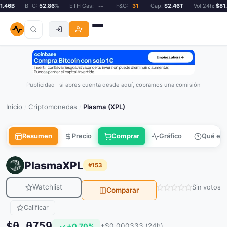
46B
BTC:
52.86
%
ETH Gas:
--
F&G:
31
Cap:
$2.46T
Vol 24h:
$81.4
Publicidad · si abres cuenta desde aquí, cobramos una comisión
Inicio
Criptomonedas
Plasma (XPL)
/
/
Resumen
Precio
Comprar
Gráfico
Qué es
Plasma
XPL
#153
Watchlist
Sin votos
Comparar
Calificar
$0.0759
+0.70%
+$0.000333 (24h)