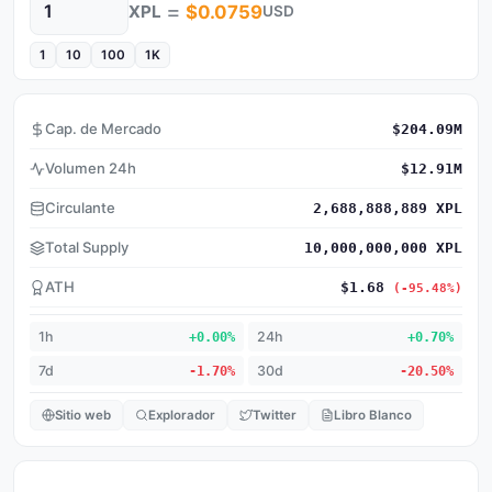
=
XPL
$0.0759
USD
Cantidad
1
10
100
1K
Cap. de Mercado
$204.09M
Volumen 24h
$12.91M
Circulante
2,688,888,889 XPL
Total Supply
10,000,000,000 XPL
ATH
$1.68
(-95.48%)
1h
+0.00%
24h
+0.70%
7d
-1.70%
30d
-20.50%
Sitio web
Explorador
Twitter
Libro Blanco