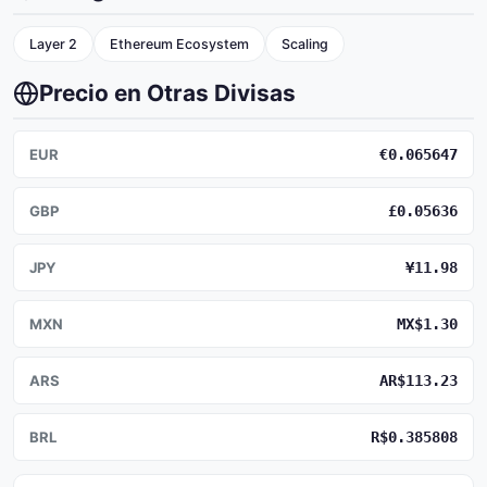
Layer 2
Ethereum Ecosystem
Scaling
Precio en Otras Divisas
EUR
€0.065647
GBP
£0.05636
JPY
¥11.98
MXN
MX$1.30
ARS
AR$113.23
BRL
R$0.385808