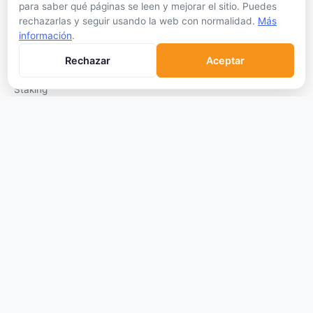
para saber qué páginas se leen y mejorar el sitio. Puedes
rechazarlas y seguir usando la web con normalidad.
Más
APRENDER
información
.
Qué son las Criptos
Rechazar
Aceptar
Cómo Comprar
Staking
DeFi
Trading
Glosario
EMPRESA
Sobre Nosotros
Cómo nos financiamos
Aviso Legal
Privacidad
Cookies
Términos de Uso