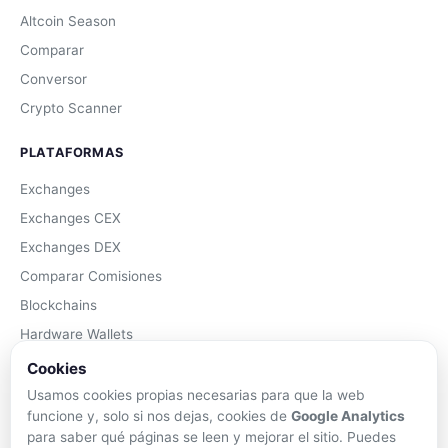
Altcoin Season
Comparar
Conversor
Crypto Scanner
PLATAFORMAS
Exchanges
Exchanges CEX
Exchanges DEX
Comparar Comisiones
Blockchains
Hardware Wallets
Software Wallets
Cookies
Mejor Wallet
Usamos cookies propias necesarias para que la web
funcione y, solo si nos dejas, cookies de
Google Analytics
Gastar Criptomonedas
para saber qué páginas se leen y mejorar el sitio. Puedes