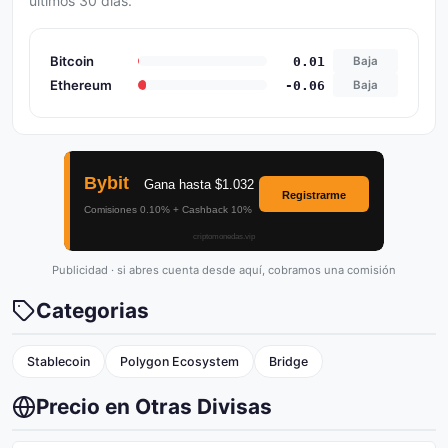
ultimos 30 dias.
Bitcoin
0.01
Baja
Ethereum
-0.06
Baja
Publicidad · si abres cuenta desde aquí, cobramos una comisión
Categorias
Stablecoin
Polygon Ecosystem
Bridge
Precio en Otras Divisas