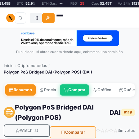
.45B
BTC:
52.9
%
ETH Gas:
--
F&G:
25
Cap:
$2.45T
Vol 24h:
$121.
Publicidad · si abres cuenta desde aquí, cobramos una comisión
Inicio
Criptomonedas
/
/
Polygon PoS Bridged DAI (Polygon POS) (DAI)
Resumen
Precio
Comprar
Gráfico
Qué es
Polygon PoS Bridged DAI
DAI
#119
(Polygon POS)
Watchlist
Sin votos
Comparar