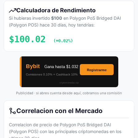
Calculadora de Rendimiento
Si hubieras invertido
$100
en Polygon PoS Bridged DAI
(Polygon POS) hace 30 días, hoy tendrías:
$100.02
(+0.02%)
Publicidad · si abres cuenta desde aquí, cobramos una comisión
Correlacion con el Mercado
Correlacion de precio de Polygon PoS Bridged DAI
(Polygon POS) con las principales criptomonedas en los