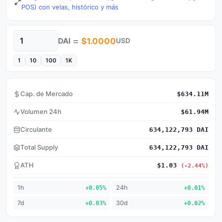
POS) con velas, histórico y más
=
DAI
$1.0000
USD
Cantidad
1
10
100
1K
Cap. de Mercado
$634.11M
Volumen 24h
$61.94M
Circulante
634,122,793 DAI
Total Supply
634,122,793 DAI
ATH
$1.03
(-2.44%)
1h
+0.05%
24h
+0.01%
7d
+0.03%
30d
+0.02%