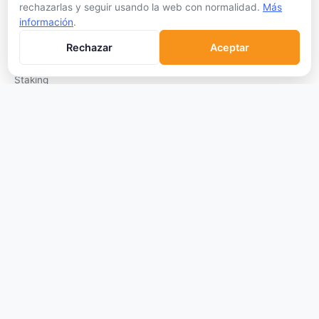
rechazarlas y seguir usando la web con normalidad.
Más
APRENDER
información
.
Qué son las Criptos
Rechazar
Aceptar
Cómo Comprar
Staking
DeFi
Trading
Glosario
EMPRESA
Sobre Nosotros
Cómo nos financiamos
Aviso Legal
Privacidad
Cookies
Términos de Uso